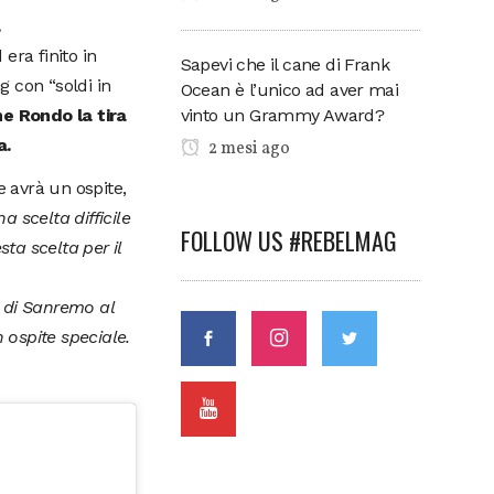
.
era finito in
Sapevi che il cane di Frank
 con “soldi in
Ocean è l’unico ad aver mai
vinto un Grammy Award?
e Rondo la tira
a.
2 mesi ago
e avrà un ospite,
a scelta difficile
FOLLOW US #REBELMAG
ta scelta per il
l di Sanremo al
 ospite speciale.