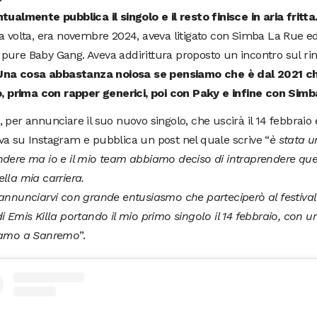
tualmente pubblica il singolo e il resto finisce in aria fritta
a volta, era novembre 2024, aveva litigato con Simba La Rue ed 
ure Baby Gang. Aveva addirittura proposto un incontro sul ring
na cosa abbastanza noiosa se pensiamo che è dal 2021 ch
o, prima con rapper generici, poi con Paky e infine con Simb
 per annunciare il suo nuovo singolo, che uscirà il 14 febbraio 
a su Instagram e pubblica un post nel quale scrive “
è stata un
dere ma io e il mio team abbiamo deciso di intraprendere ques
lla mia carriera.
annunciarvi con grande entusiasmo che parteciperò al festiva
i Emis Killa portando il mio primo singolo il 14 febbraio, con un
iamo a Sanremo
”.