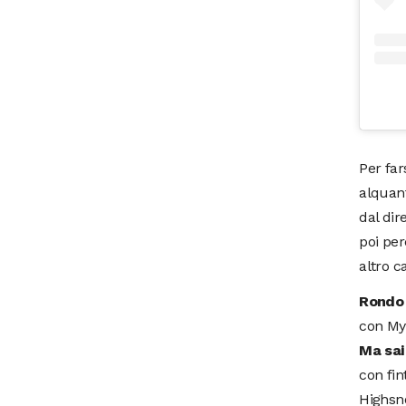
Per far
alquan
dal dir
poi per
altro c
Rondo
con Mys
Ma sai
con fint
Highsno