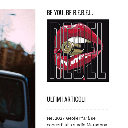
BE YOU, BE R.E.B.E.L.
ULTIMI ARTICOLI
Nel 2027 Geolier farà sei
concerti allo stadio Maradona