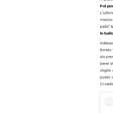
Poi pun
L’ultim
mezzo p
palio”.
U
in ball
Adesso,
Rondo v
da pren
bene de
Voglio 
posto d
Ci ved