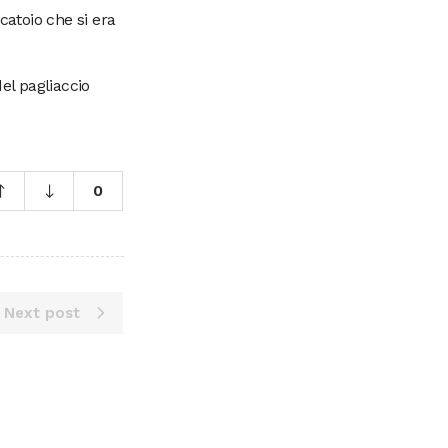
catoio che si era
el pagliaccio
0
Next post