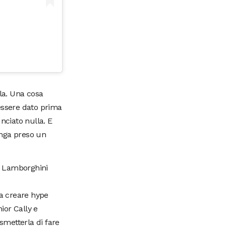
lla. Una cosa
ssere dato prima
nciato nulla. E
venga preso un
ra Lamborghini
a creare hype
nior Cally e
smetterla di fare