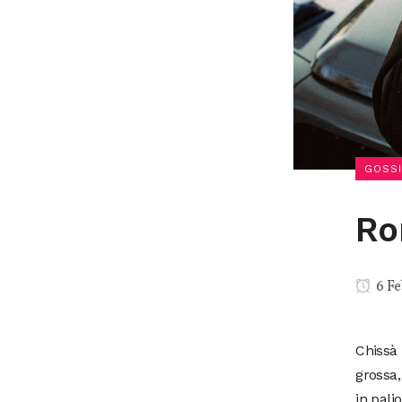
GOSSI
Ro
6 Fe
Chissà 
grossa,
in palio