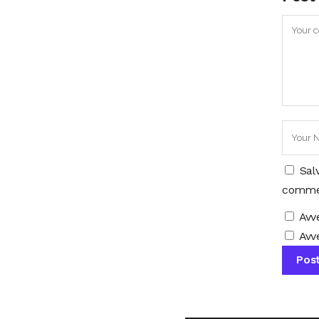
Sal
comme
Avv
Avve