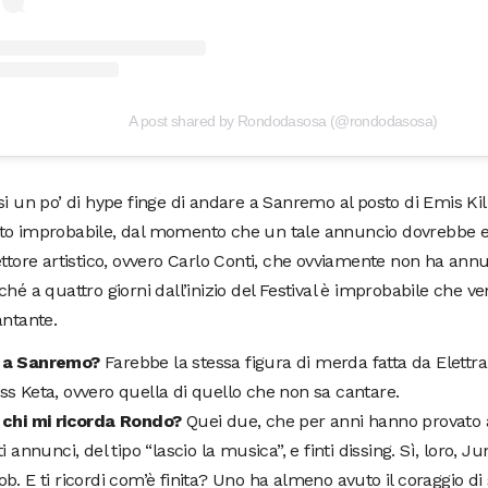
A post shared by Rondodasosa (@rondodasosa)
si un po’ di hype finge di andare a Sanremo al posto di Emis Ki
to improbabile, dal momento che un tale annuncio dovrebbe e
ettore artistico, ovvero Carlo Conti, che ovviamente non ha annu
ché a quattro giorni dall’inizio del Festival è improbabile che 
antante.
 a Sanremo?
Farebbe la stessa figura di merda fatta da Elett
s Keta, ovvero quella di quello che non sa cantare.
 chi mi ricorda Rondo?
Quei due, che per anni hanno provato 
i annunci, del tipo “lascio la musica”, e finti dissing. Sì, loro, Ju
b. E ti ricordi com’è finita? Uno ha almeno avuto il coraggio di 