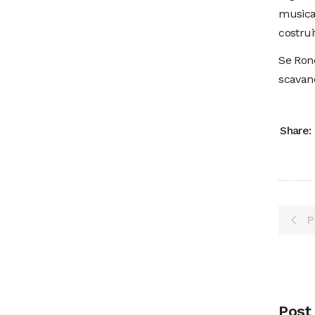
musica,
costrui
Se Rond
scavand
Share:
P
Post