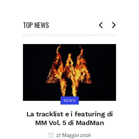
TOP NEWS
NEWS
Scott
La tracklist e i featuring di
A
ati
MM Vol. 5 di MadMan
dir
e il
27 Maggio 2026