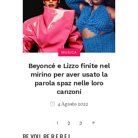
MUSICA
Beyoncé e Lizzo finite nel
mirino per aver usato la
parola spaz nelle loro
canzoni
4 Agosto 2022
1
2
3
BE YOU, BE R.E.B.E.L.