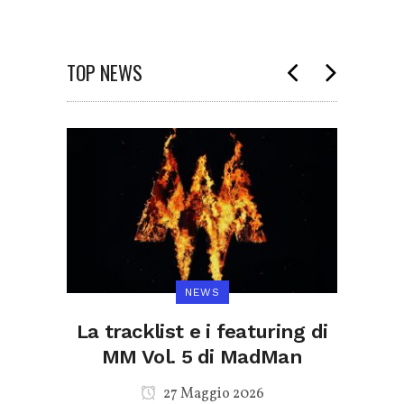
TOP NEWS
NEWS
Scott
La tracklist e i featuring di
A
ati
MM Vol. 5 di MadMan
dir
e il
27 Maggio 2026