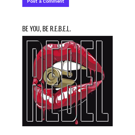
BE YOU, BE R.E.B.E.L.