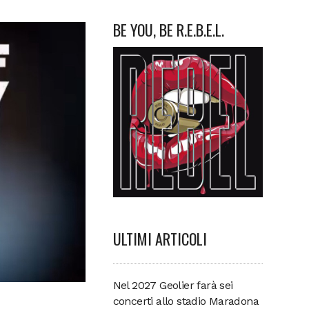
BE YOU, BE R.E.B.E.L.
ULTIMI ARTICOLI
Nel 2027 Geolier farà sei
concerti allo stadio Maradona