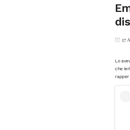
Em
di
27 A
Lo avev
che ier
rapper 