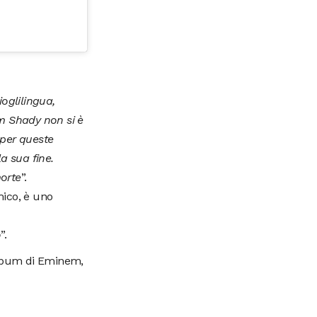
oglilingua,
im Shady non si è
 per queste
a sua fine.
orte
”.
mico, è uno
o
”.
 album di Eminem,