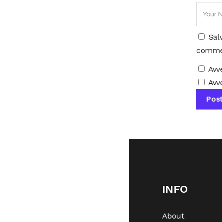
Sal
comme
Avv
Avve
INFO
About