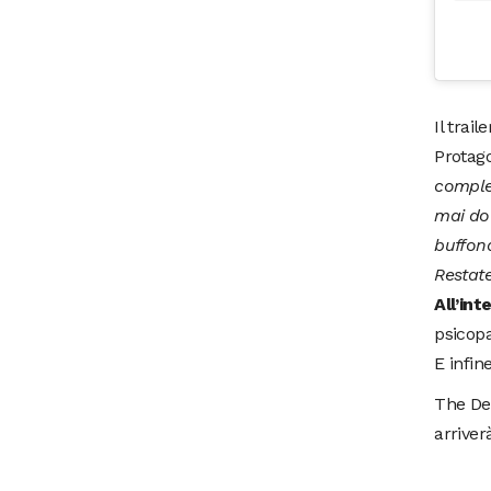
Il trai
Protago
comples
mai do
buffona
Restat
All’in
psicopa
E infi
The Dea
arriver