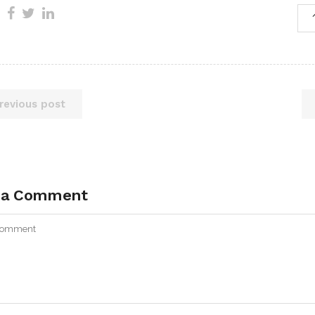
revious post
 a Comment