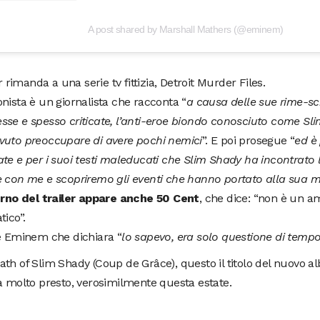
A post shared by Marshall Mathers (@eminem)
ler rimanda a una serie tv fittizia, Detroit Murder Files.
nista è un giornalista che racconta “
a causa delle sue rime-sci
se e spesso criticate, l’anti-eroe biondo conosciuto come Sl
vuto preoccupare di avere pochi nemici
”. E poi prosegue “
ed è
te e per i suoi testi maleducati che Slim Shady ha incontrato l
e con me e scopriremo gli eventi che hanno portato alla sua m
terno del trailer appare anche 50 Cent
, che dice: “non è un a
tico”.
ne Eminem che dichiara “
lo sapevo, era solo questione di temp
th of Slim Shady (Coup de Grâce), questo il titolo del nuovo
à molto presto, verosimilmente questa estate.