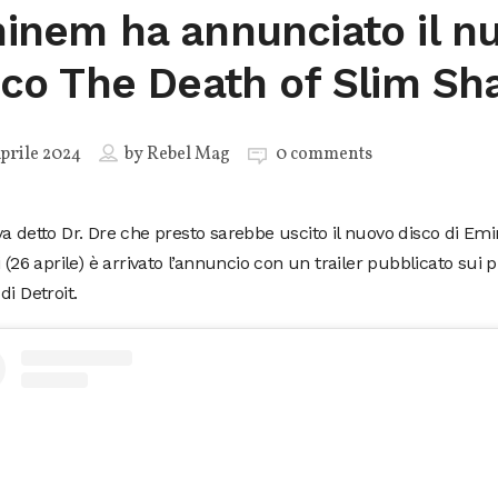
inem ha annunciato il n
sco The Death of Slim Sh
prile 2024
by
Rebel Mag
0 comments
a detto Dr. Dre che presto sarebbe uscito il nuovo disco di E
i (26 aprile) è arrivato l’annuncio con un trailer pubblicato sui pr
di Detroit.