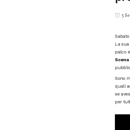
5 Se
Sabato 
La sua 
palco e
Scena
pubbli
Sono mo
quali a
se aves
per tut