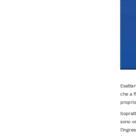
Esattam
che a f
proprio
Sopratt
sono ve
l’ingre