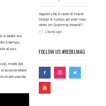
Sapevi che il cane di Frank
Ocean è l’unico ad aver mai
vinto un Grammy Award?
2 mesi ago
 è salito sul
to il tempo.
ola al suo
FOLLOW US #REBELMAG
ial, molti dei
n si scoccerebbe
piccicato parola