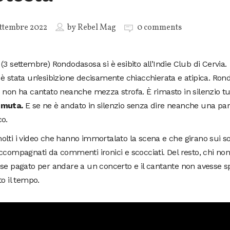
ttembre 2022
by
Rebel Mag
0 comments
(3 settembre) Rondodasosa si è esibito all’Indie Club di Cervia.
è stata un’esibizione decisamente chiacchierata e atipica. Rondo
 non ha cantato neanche mezza strofa. È rimasto in silenzio tut
 muta.
E se ne è andato in silenzio senza dire neanche una par
co.
lti i video che hanno immortalato la scena e che girano sui soc
ccompagnati da commenti ironici e scocciati. Del resto, chi no
se pagato per andare a un concerto e il cantante non avesse s
to il tempo.