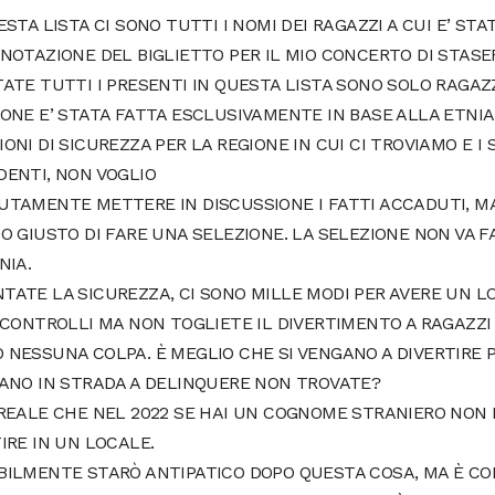
ESTA LISTA CI SONO TUTTI I NOMI DEI RAGAZZI A CUI E’ ST
NOTAZIONE DEL BIGLIETTO PER IL MIO CONCERTO DI STASE
ATE TUTTI I PRESENTI IN QUESTA LISTA SONO SOLO RAGAZZ
ONE E’ STATA FATTA ESCLUSIVAMENTE IN BASE ALLA ETNIA.
ONI DI SICUREZZA PER LA REGIONE IN CUI CI TROVIAMO E I 
DENTI, NON VOGLIO
UTAMENTE METTERE IN DISCUSSIONE I FATTI ACCADUTI, MA
O GIUSTO DI FARE UNA SELEZIONE. LA SELEZIONE NON VA F
NIA.
TATE LA SICUREZZA, CI SONO MILLE MODI PER AVERE UN L
I CONTROLLI MA NON TOGLIETE IL DIVERTIMENTO A RAGAZZ
 NESSUNA COLPA. È MEGLIO CHE SI VENGANO A DIVERTIRE
CANO IN STRADA A DELINQUERE NON TROVATE?
RREALE CHE NEL 2022 SE HAI UN COGNOME STRANIERO NON 
IRE IN UN LOCALE.
BILMENTE STARÒ ANTIPATICO DOPO QUESTA COSA, MA È CO