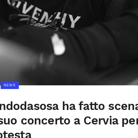
NEWS
ndodasosa ha fatto scen
 suo concerto a Cervia pe
otesta