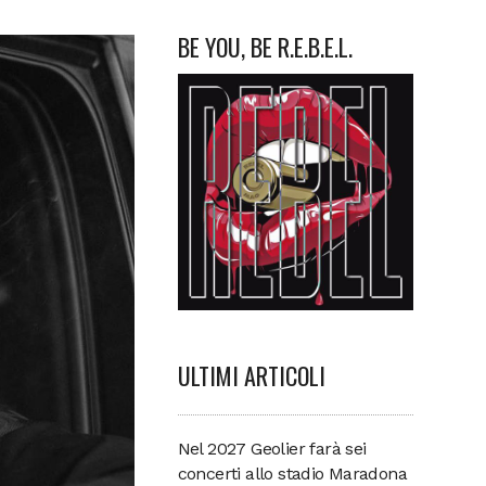
BE YOU, BE R.E.B.E.L.
ULTIMI ARTICOLI
Nel 2027 Geolier farà sei
concerti allo stadio Maradona