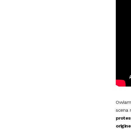
Ovviam
scena 
protes
origine