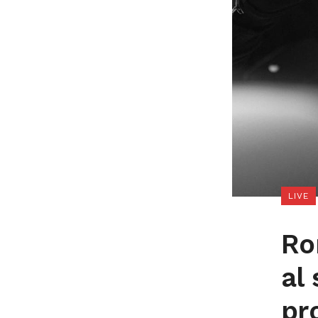
LIVE
Ro
al
pr