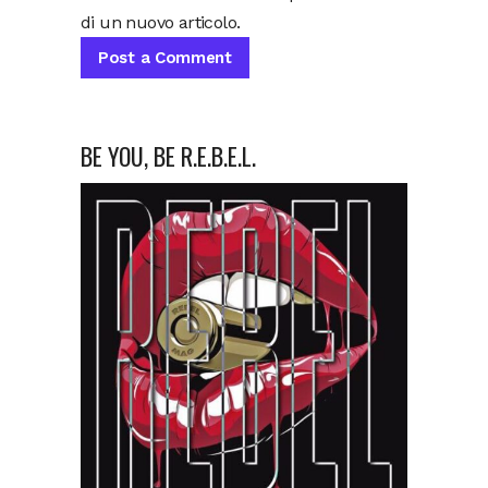
di un nuovo articolo.
BE YOU, BE R.E.B.E.L.