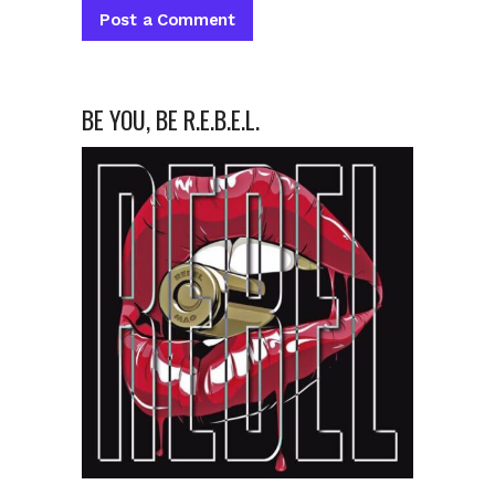
BE YOU, BE R.E.B.E.L.