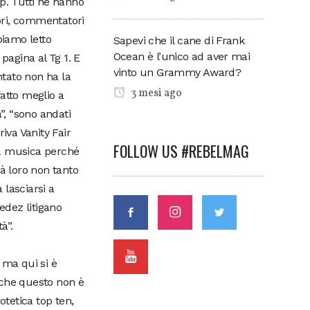
p. Tutti ne hanno
ebri, commentatori
biamo letto
Sapevi che il cane di Frank
Ocean è l’unico ad aver mai
pagina al Tg 1. E
vinto un Grammy Award?
tato non ha la
3 mesi ago
atto meglio a
”, “sono andati
iva Vanity Fair
FOLLOW US #REBELMAG
la musica perché
rà loro non tanto
 lasciarsi a
edez litigano
à”.
 ma qui si è
e che questo non è
otetica top ten,