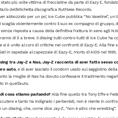
stato più volte vittima di frecciatine da parte di Eazy E, fondat
tario dell’etichetta discografica Ruthless Records.
er abbozzato per un po’, Ice Cube pubblica “No Vaseline”, un 
si scaglia violentemente contro il suo ex compagno di gruppo, d
 senza risposta a causa della definitiva frattura in seno agli N.W
eranno di lì a breve. Il dissing tutti-contro-tutti di Ice Cube ha 
e si è unito al coro di critiche nei confronti di Eazy-E. Alla fine s
liati in ospedale al capezzale di Eazy-E, morto di AIDS nel 1995.
ssing tra Jay-Z e Nas, Jay-Z racconta di aver fatto sesso co
loro auto
, e di aver lasciato il condom usato sul seggiolino dell
nto la moglie di Nas ha dovuto confessare il tradimento negan
o in quell’auto.
 di cosa stiamo parlando?
Alla fine quello tra Tony Effe e Fed
iscutere e tanto ha indignato i perbenisti, non è niente in confr
un dissing, che, come dice Jay-Z, “non è altro che wrestling”.