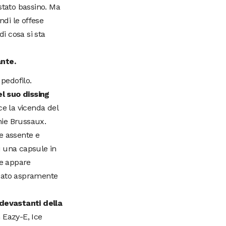
 stato bassino. Ma
ndi le offese
di cosa si sta
nte.
pedofilo.
l suo dissing
ce la vicenda del
phie Brussaux.
e assente e
di una capsule in
ke appare
icato aspramente
 devastanti della
 Eazy-E, Ice