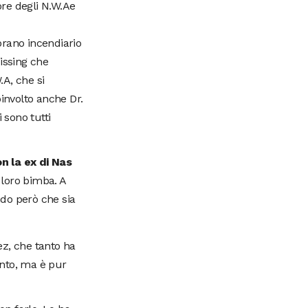
ore degli N.W.Ae
brano incendiario
issing che
.A, che si
coinvolto anche Dr.
i sono tutti
n la ex di Nas
a loro bimba. A
do però che sia
ez, che tanto ha
onto, ma è pur