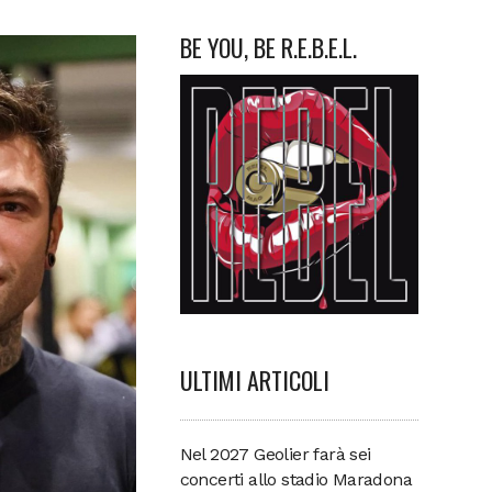
BE YOU, BE R.E.B.E.L.
ULTIMI ARTICOLI
Nel 2027 Geolier farà sei
concerti allo stadio Maradona