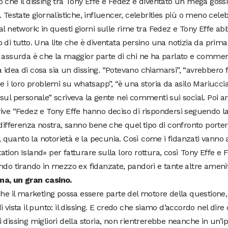
 che il dissing tra Tony Effe e Fedez è diventato un mega gossi
. Testate giornalistiche, influencer, celebrities più o meno cel
al network: in questi giorni sulle rime tra Fedez e Tony Effe ab
 di tutto. Una lite che è diventata persino una notizia da prima 
 assurda è che la maggior parte di chi ne ha parlato e commen
idea di cosa sia un dissing. “Potevano chiamarsi”, “avrebbero f
re i loro problemi su whatsapp”, “è una storia da asilo Mariuccia
sul personale” scriveva la gente nei commenti sui social. Poi arr
rive “Fedez e Tony Effe hanno deciso di rispondersi seguendo 
 differenza nostra, sanno bene che quel tipo di confronto porte
re, quanto la notorietà e la pecunia. Così come i fidanzati vanno a
tion Island» per fatturare sulla loro rottura, così Tony Effe e F
ndo tirando in mezzo ex fidanzate, pandori e tante altre amenit
a, un gran casino.
che il marketing possa essere parte del motore della questione,
i vista il punto: il dissing. E credo che siamo d’accordo nel dir
 dissing migliori della storia, non rientrerebbe neanche in un’ip