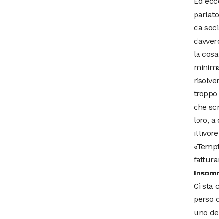
Ed ecco
parlato
da soci
davvero
la cosa
minima 
risolve
troppo 
che sc
loro, a
il livo
«Tempta
fattura
Insomm
Ci sta 
perso d
uno dei