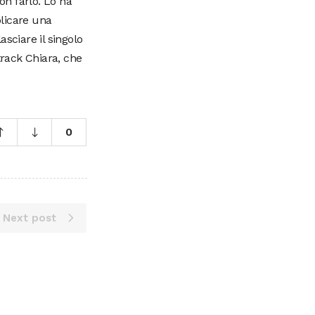
n farlo. Lo ha
licare una
sciare il singolo
track Chiara, che
0
Next post