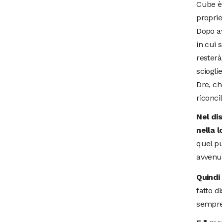
Cube è 
proprie
Dopo av
in cui 
resterà
sciogli
Dre, ch
riconci
Nel di
nella 
quel pu
avvenut
Quindi
fatto d
sempre 