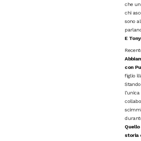
che un 
chi asc
sono al
parlan
E Tony
Recent
Abbiam
con Pu
figlio 
Stando 
l’unica
collabo
scimmi
durante
Quello 
storia 