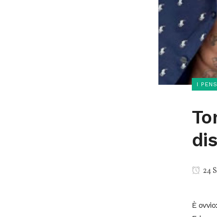
I PEN
To
di
24 S
È ovvio