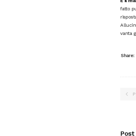
E il m
fatto p
rispost
Allucin
vanta g
Share:
P
Post