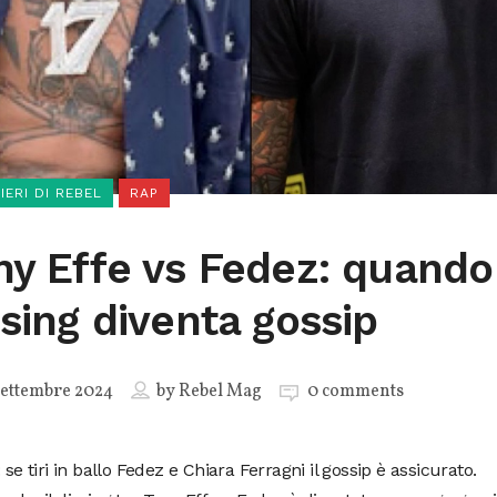
SIERI DI REBEL
RAP
ny Effe vs Fedez: quando 
ssing diventa gossip
ettembre 2024
by
Rebel Mag
0 comments
: se tiri in ballo Fedez e Chiara Ferragni il gossip è assicurato.