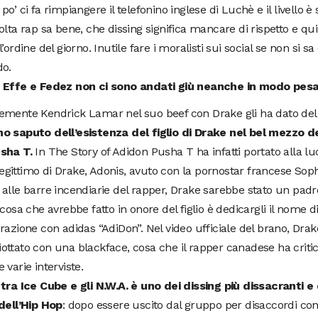
po’ ci fa rimpiangere il telefonino inglese di Luchè e il livello è
olta rap sa bene, che dissing significa mancare di rispetto e qui
l’ordine del giorno. Inutile fare i moralisti sui social se non si sa 
do.
 Effe e Fedez non ci sono andati giù neanche in modo pesa
emente Kendrick Lamar nel suo beef con Drake gli ha dato del 
o saputo dell’esistenza del figlio di Drake nel bel mezzo de
sha T.
In The Story of Adidon Pusha T ha infatti portato alla lu
illegittimo di Drake, Adonis, avuto con la pornostar francese So
alle barre incendiarie del rapper, Drake sarebbe stato un padr
 cosa che avrebbe fatto in onore del figlio è dedicargli il nome 
razione con adidas “AdiDon”. Nel video ufficiale del brano, Dra
ottato con una blackface, cosa che il rapper canadese ha crit
 varie interviste.
tra Ice Cube e gli N.W.A. è uno dei dissing più dissacranti e
dell’Hip Hop
: dopo essere uscito dal gruppo per disaccordi con