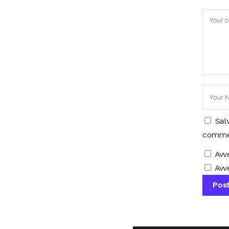
Sal
comme
Avv
Avve