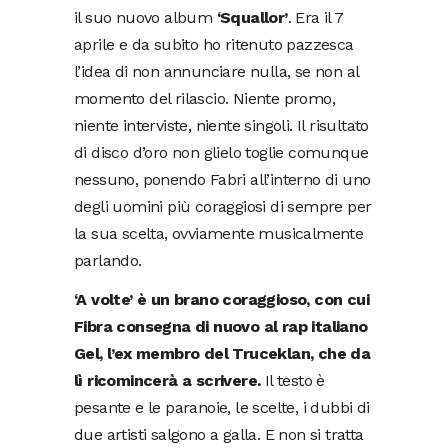
il suo nuovo album
‘Squallor’
. Era il 7
aprile e da subito ho ritenuto pazzesca
l’idea di non annunciare nulla, se non al
momento del rilascio. Niente promo,
niente interviste, niente singoli. Il risultato
di disco d’oro non glielo toglie comunque
nessuno, ponendo Fabri all’interno di uno
degli uomini più coraggiosi di sempre per
la sua scelta, ovviamente musicalmente
parlando.
‘A volte’ è un brano coraggioso, con cui
Fibra consegna di nuovo al rap italiano
Gel, l’ex membro del Truceklan, che da
lì ricomincerà a scrivere.
Il testo è
pesante e le paranoie, le scelte, i dubbi di
due artisti salgono a galla. E non si tratta