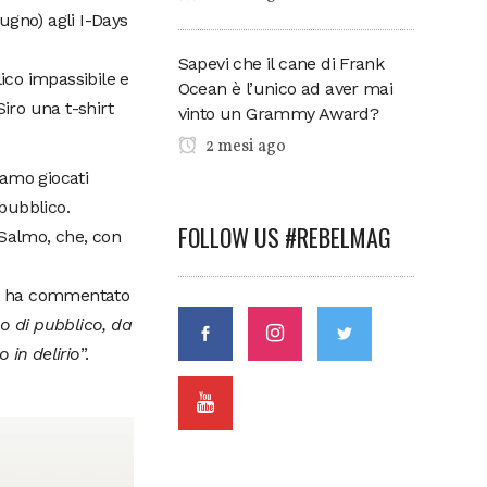
ugno) agli I-Days
Sapevi che il cane di Frank
lico impassibile e
Ocean è l’unico ad aver mai
iro una t-shirt
vinto un Grammy Award?
2 mesi ago
iamo giocati
pubblico.
FOLLOW US #REBELMAG
 Salmo, che, con
1 e ha commentato
o di pubblico, da
 in delirio
”.