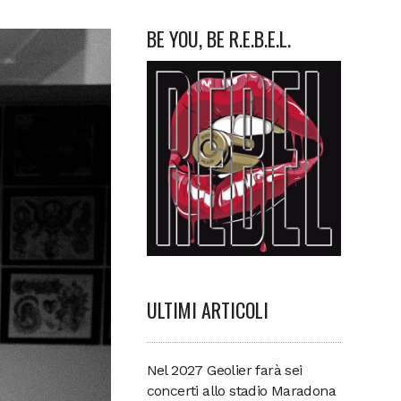
BE YOU, BE R.E.B.E.L.
ULTIMI ARTICOLI
Nel 2027 Geolier farà sei
concerti allo stadio Maradona