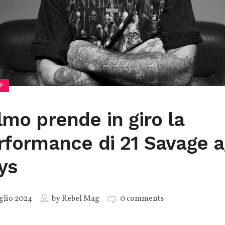
P
lmo prende in giro la
rformance di 21 Savage ag
ys
glio 2024
by
Rebel Mag
0 comments