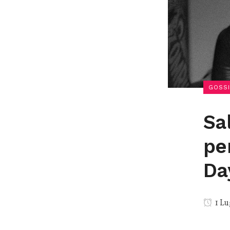
GOSSI
Sa
pe
Da
1 Lu