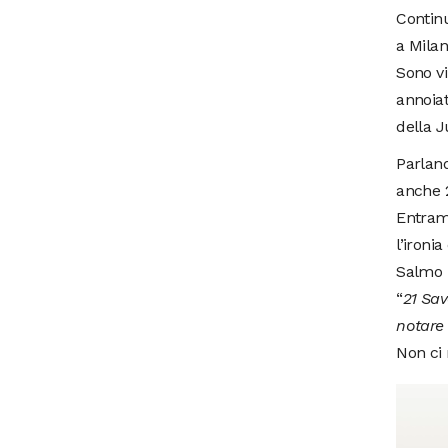
Continu
a Milan
Sono vi
annoiat
della J
Parland
anche 2
Entramb
l’ironi
Salmo h
“
21 Sav
notare 
Non ci 