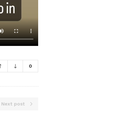
0
Next post