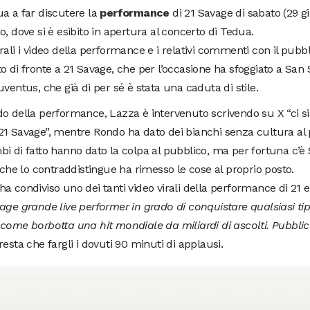
a a far discutere la
performance
di 21 Savage di sabato (29 gi
o, dove si è esibito in apertura al concerto di Tedua.
rali i video della performance e i relativi commenti con il pubb
o di fronte a 21 Savage, che per l’occasione ha sfoggiato a San S
uventus, che già di per sé è stata una caduta di stile.
o della performance, Lazza è intervenuto scrivendo su X “ci s
1 Savage”, mentre Rondo ha dato dei bianchi senza cultura al 
i di fatto hanno dato la colpa al pubblico, ma per fortuna c’è
a che lo contraddistingue ha rimesso le cose al proprio posto.
a condiviso uno dei tanti video virali della performance di 2
age grande live performer in grado di conquistare qualsiasi tip
come borbotta una hit mondiale da miliardi di ascolti. Pubblico
resta che fargli i dovuti 90 minuti di applausi.