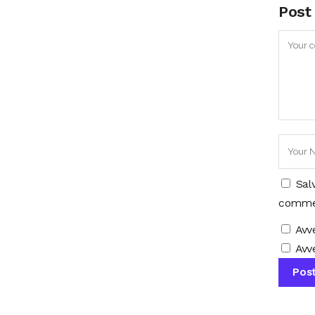
Post
Sal
comme
Avv
Avve