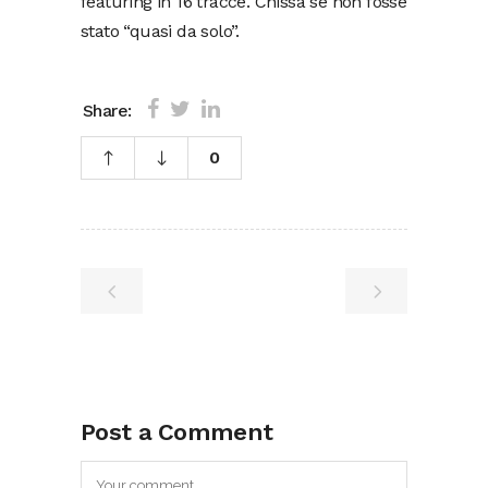
featuring in 16 tracce. Chissà se non fosse
stato “quasi da solo”.
Share:
0
Post a Comment