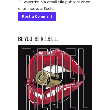
Avvertimi via email alla pubblicazione
di un nuovo articolo.
BE YOU, BE R.E.B.E.L.