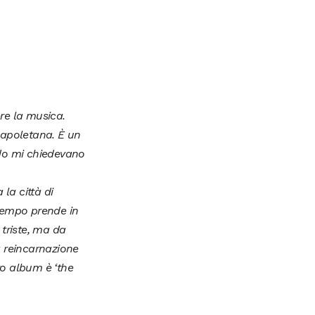
ere la musica.
napoletana. È un
ndo mi chiedevano
la città di
 tempo prende in
 triste, ma da
a reincarnazione
to album è ‘the