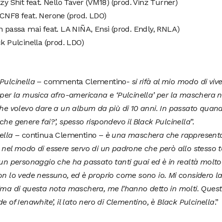
zy Shit feat. Nello Taver (VM18) (prod. Vinz Turner)
CNF8 feat. Nerone (prod. LDO)
 passa mai feat. LA NIÑA, Ensi (prod. Endly, RNLA)
ck Pulcinella (prod. LDO)
Pulcinella
– commenta Clementino-
si rifà al mio modo di viv
 per la musica afro-americana e ‘Pulcinella’ per la maschera 
che volevo dare a un album da più di 10 anni. In passato qua
che genere fai?’, spesso rispondevo il Black Pulcinella
”.
ella
– continua Clementino –
è una maschera che rappresenta 
 nel modo di essere servo di un padrone che però allo stesso
 un personaggio che ha passato tanti guai ed è in realtà molto
on lo vede nessuno, ed è proprio come sono io. Mi considero l
ima di questa nota maschera, me l’hanno detto in molti. Ques
de of Ienawhite’, il lato nero di Clementino, è Black Pulcinella
.”