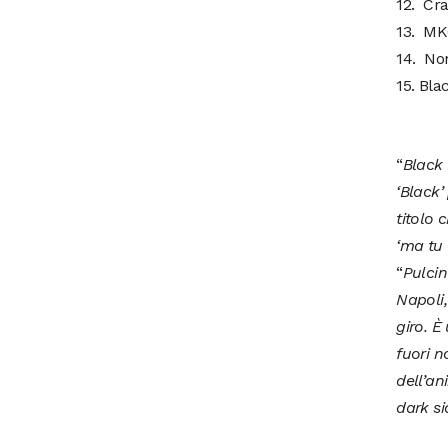
12. Cra
13. MK
14. Non
15. Bla
“
Black 
‘Black’
titolo 
‘ma tu 
“
Pulcin
Napoli,
giro. È
fuori n
dell’an
dark si