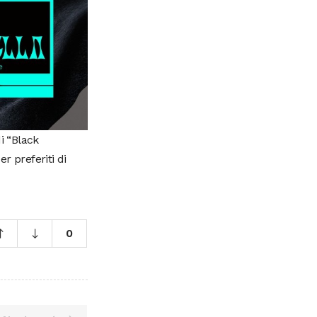
i “Black
r preferiti di
0