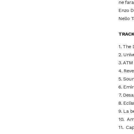
ne fara
Enzo Do
Nello T
TRACK
1. The 
2. Univ
3. ATM 
4. Reve
5. Soun
6. Emir
7. Desa
8. Ecli
9. La b
10. Amo
11. Cap