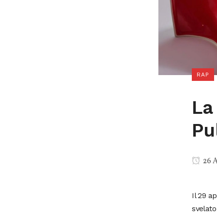
RAP
La 
Pu
26 A
Il 29 a
svelato 