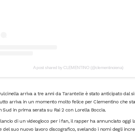
A post shared by CLEMENTINO (@clementinoiena)
ulcinella arriva a tre anni da
Tarantelle
è stato anticipato dal s
tutto arriva in un momento molto felice per Clementino che s
 Sud in prima serata su Rai 2 con Lorella Boccia.
 lancio di un videogioco per i fan, il rapper ha annunciato oggi la
le del suo nuovo lavoro discografico, svelando i nomi degli incred