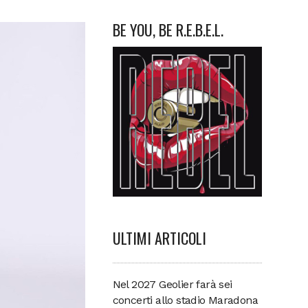
BE YOU, BE R.E.B.E.L.
ULTIMI ARTICOLI
Nel 2027 Geolier farà sei
concerti allo stadio Maradona