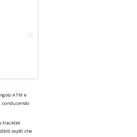
ingolo
ATM
e
ta conducendo
 tracklist
ibili ospiti che