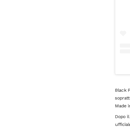
Black P
soprat
Made in
Dopo il
ufficia