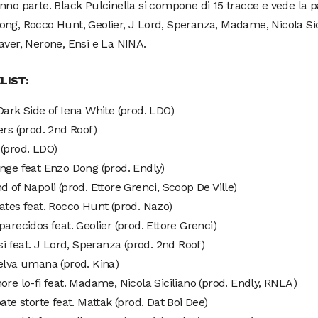
nno parte. Black Pulcinella si compone di 15 tracce e vede la p
ng, Rocco Hunt, Geolier, J Lord, Speranza, Madame, Nicola Sic
aver, Nerone, Ensi e La NINA.
LIST:
Dark Side of Iena White (prod. LDO)
ers (prod. 2nd Roof)
(prod. LDO)
nge feat Enzo Dong (prod. Endly)
d of Napoli (prod. Ettore Grenci, Scoop De Ville)
ates feat. Rocco Hunt (prod. Nazo)
parecidos feat. Geolier (prod. Ettore Grenci)
ssi feat. J Lord, Speranza (prod. 2nd Roof)
elva umana (prod. Kina)
re lo-fi feat. Madame, Nicola Siciliano (prod. Endly, RNLA)
ate storte feat. Mattak (prod. Dat Boi Dee)