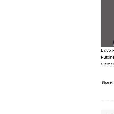
La cope
Pulcine
Clemen
Share: