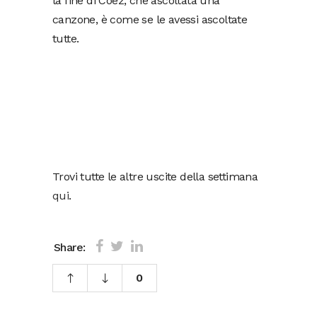
la fine di Coez, che ascoltata una
canzone, è come se le avessi ascoltate
tutte.
Trovi tutte le altre uscite della settimana
qui
.
Share:
0