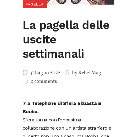
PAGELLA
La pagella delle
uscite
settimanali
31 Luglio 2022
by
Rebel Mag
0 comments
7 a Telephone di Sfera Ebbasta &
Booba.
Sfera torna con l’ennesima
collaborazione con un artista straniero e
di certo non uno a caso, ma Booba, che