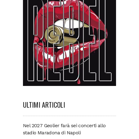
ULTIMI ARTICOLI
Nel 2027 Geolier farà sei concerti allo
stadio Maradona di Napoli