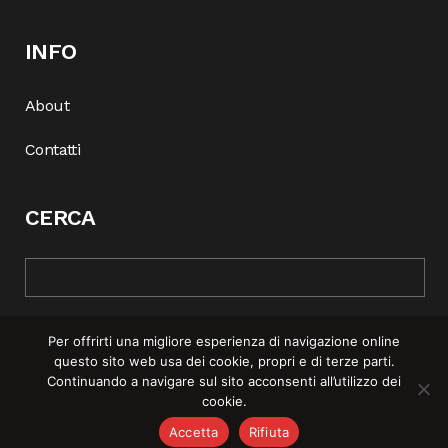
INFO
About
Contatti
CERCA
Per offrirti una migliore esperienza di navigazione online
questo sito web usa dei cookie, propri e di terze parti.
Continuando a navigare sul sito acconsenti all’utilizzo dei
cookie.
© COPYRIGHT 2025 | REBEL MAG —
PRIVACY POLICY
–
COOKIE
Accetta
Rifiuta
POLICY