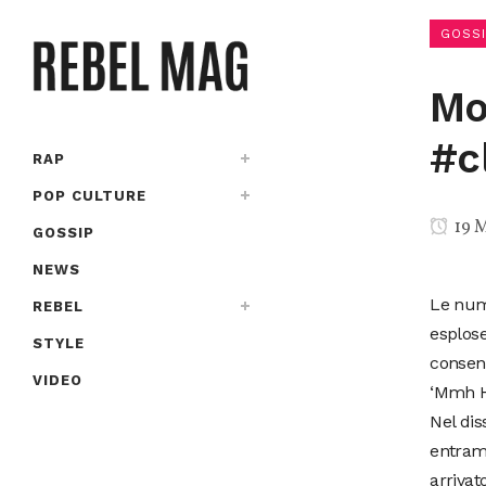
GOSSI
Mo
#c
RAP
POP CULTURE
19 M
GOSSIP
NEWS
Le num
REBEL
esplose
STYLE
consens
VIDEO
‘Mmh H
Nel dis
entramb
arrivat