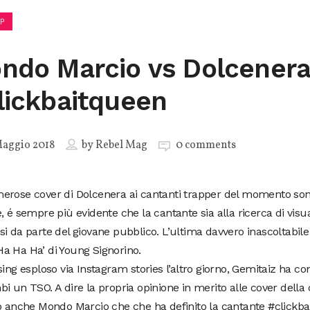
P
ndo Marcio vs Dolcener
lickbaitqueen
aggio 2018
by
Rebel Mag
0 comments
erose cover di Dolcenera ai cantanti trapper del momento so
, é sempre più evidente che la cantante sia alla ricerca di visua
i da parte del giovane pubblico. L’ultima davvero inascoltabile
a Ha Ha’ di Young Signorino.
sing esploso via Instagram stories l’altro giorno, Gemitaiz ha con
i un TSO. A dire la propria opinione in merito alle cover della
o anche Mondo Marcio che che ha definito la cantante #clickba