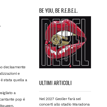
BE YOU, BE R.E.B.E.L.
a
no decisamente
lizzazioni e
 é stata quella a
ULTIMI ARTICOLI
sigliato a
Nel 2027 Geolier farà sei
 cantante pop é
concerti allo stadio Maradona
itqueen.