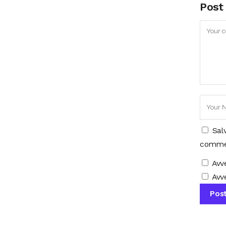
Post
Sal
comme
Avv
Avve