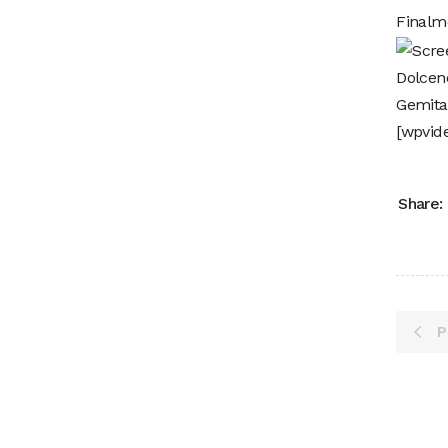
Finalm
Dolcene
Gemitai
[wpvid
Share:
P