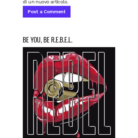
di un nuovo articolo.
BE YOU, BE R.E.B.E.L.