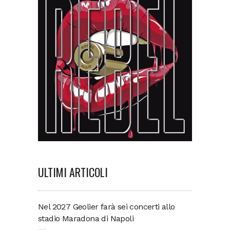
ULTIMI ARTICOLI
Nel 2027 Geolier farà sei concerti allo
stadio Maradona di Napoli