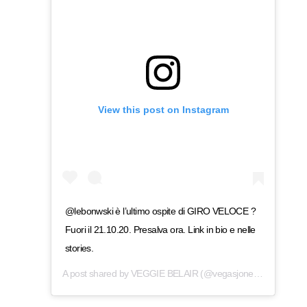
View this post on Instagram
@lebonwski è l’ultimo ospite di GIRO VELOCE ?
Fuori il 21.10.20. Presalva ora. Link in bio e nelle
stories.
A post shared by
VEGGIE BELAIR
(@vegasjones) on
Oct 19,