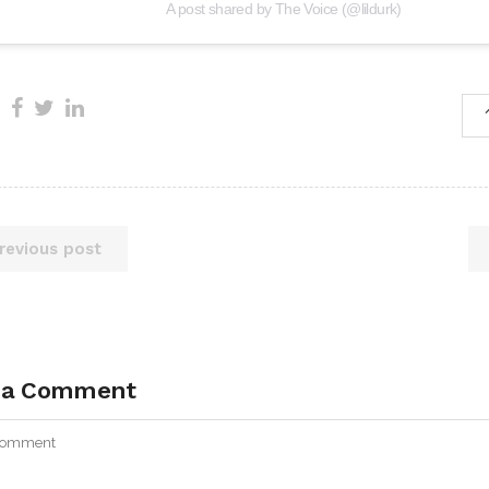
A post shared by The Voice (@lildurk)
revious post
 a Comment