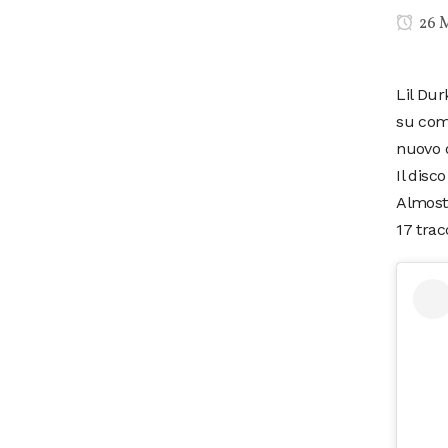
26 
Lil Dur
su comm
nuovo d
Il disc
Almost
17 trac