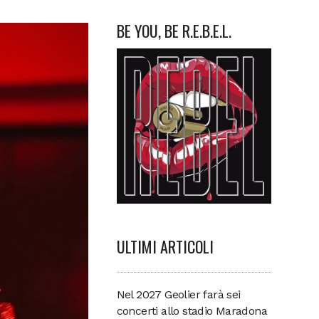
BE YOU, BE R.E.B.E.L.
ULTIMI ARTICOLI
Nel 2027 Geolier farà sei
concerti allo stadio Maradona