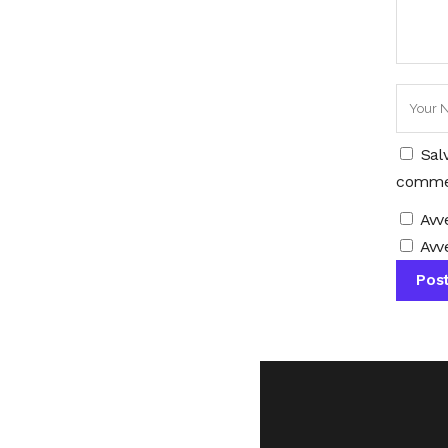
Sal
comme
Avv
Avve