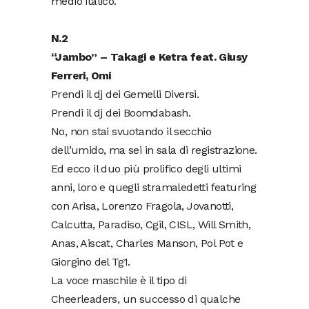
medio italico.
N.2
“Jambo” – Takagi e Ketra feat. Giusy
Ferreri, Omi
Prendi il dj dei Gemelli Diversi.
Prendi il dj dei Boomdabash.
No, non stai svuotando il secchio
dell’umido, ma sei in sala di registrazione.
Ed ecco il duo più prolifico degli ultimi
anni, loro e quegli stramaledetti featuring
con Arisa, Lorenzo Fragola, Jovanotti,
Calcutta, Paradiso, Cgil, CISL, Will Smith,
Anas, Aiscat, Charles Manson, Pol Pot e
Giorgino del Tg1.
La voce maschile è il tipo di
Cheerleaders, un successo di qualche