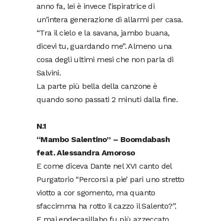
anno fa, lei è invece l’ispiratrice di
un’intera generazione di allarmi per casa.
“Tra il cielo e la savana, jambo buana,
dicevi tu, guardando me”. Almeno una
cosa degli ultimi mesi che non parla di
Salvini.
La parte più bella della canzone è
quando sono passati 2 minuti dalla fine.
N.1
“Mambo Salentino” – Boomdabash
feat. Alessandra Amoroso
E come diceva Dante nel XVI canto del
Purgatorio “Percorsi a pie’ pari uno stretto
viotto a cor sgomento, ma quanto
sfaccimma ha rotto il cazzo il Salento?”.
E mai endecasillabo fu più azzeccato.