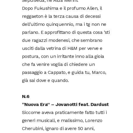
Sepulveda, né Alda Merini.
Dopo Fukushima e il profumo Alien, il
reggaeton è la terza causa di decessi
dell’ultimo quinquennio, ma i tg non ne
parlano. E approfittano di questa cosa ‘sti
due ragazzi modenesi, che sembrano
usciti dalla vetrina di H&M per verve e
postura, con un irritante inno alla gioia
che fa venire voglia di chiedere un
passaggio a Cappato, e guida tu, Marco,
già sai dove e quando.
N.6
“Nuova Era” – Jovanotti feat. Dardust
Siccome aveva praticamente fatto tutti i
generi musicali, e malissimo, Lorenzo
Cherubini, ignaro di avere 50 anni,