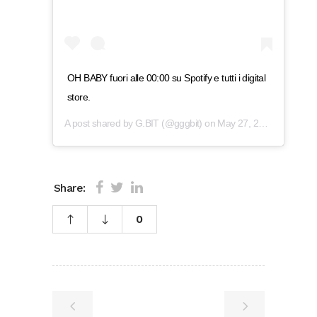
OH BABY fuori alle 00:00 su Spotify e tutti i digital
store.
A post shared by
G.BIT
(@gggbit) on
May 27, 2019 at 5:00am PDT
Share:
0