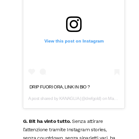
View this post on Instagram
DRIP FUORI ORA, LINK IN BIO ?
A post shared by
KANAGLIA
(@drefgold) on
May 27, 2019 at 5:00am PDT
G. Bit ha vinto tutto.
Senza attirare
l’attenzione tramite Instagram stories,
senza countdown, senza siparietti vari, ha