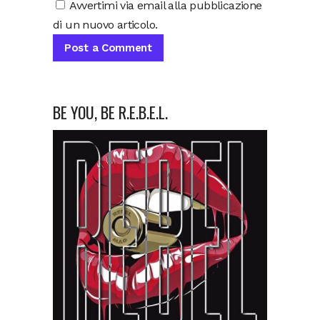
Avvertimi via email alla pubblicazione
di un nuovo articolo.
BE YOU, BE R.E.B.E.L.