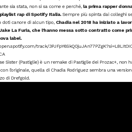
nte sia stata, non si sa come e perché,
la prima rapper donna
playlist rap di Spotify Italia.
Sempre più spinta dai colleghi s
o doti canore di alcun tipo,
Chadia nel 2018 ha iniziato a lavo
 Jake La Furia, che l’hanno messa sotto contratto come pri
uova label.
//open.spotify.com/track/3PJFpY6SkQ0juJAn77PZgK?si=L8LItO
CA
e Sister (Pastiglie) è un remake di Pastiglie dei Prozac+, non h
con l’originale, quella di Chadia Rodriguez sembra una versio
o di Drefgold.