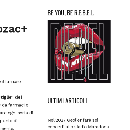
BE YOU, BE R.E.B.E.L.
rozac+
 il
famoso
tiglie” dei
ULTIMI ARTICOLI
 da farmaci e
are ogni sorta di
Nel 2027 Geolier farà sei
 punto di
concerti allo stadio Maradona
 niente,