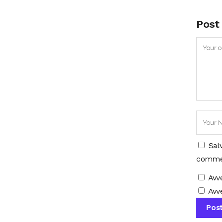
Post
Sal
comme
Avv
Avve