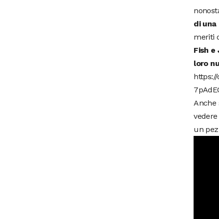
nonosta
di una 
meriti 
Fish e
loro n
https:
7pAdE
Anche s
vedere 
un pezz