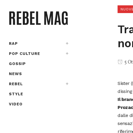
NUOVE
Tr
no
RAP
POP CULTURE
5 Ot
GOSSIP
NEWS
Sister 
REBEL
dissin
STYLE
Il bran
VIDEO
Proza
dalle d
sensazi
riferim