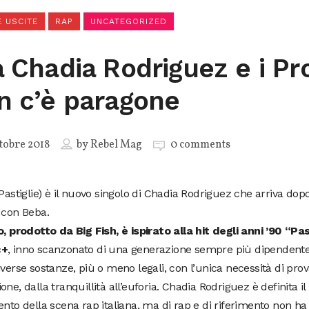
 USCITE
RAP
UNCATEGORIZED
a Chadia Rodriguez e i P
n c’è paragone
tobre 2018
by
Rebel Mag
0 comments
(Pastiglie) è il nuovo singolo di Chadia Rodriguez che arriva dopo
g con Beba
.
o, prodotto da Big Fish, è ispirato alla hit degli anni ’90 “Pas
c+
, inno scanzonato di una generazione sempre più dipendente
iverse sostanze, più o meno legali, con l’unica necessità di prov
one, dalla tranquillità all’euforia. Chadia Rodriguez è definita il
ento della scena rap italiana, ma di rap e di riferimento non ha