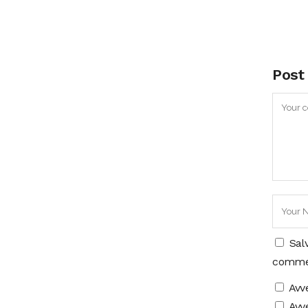
Post
Sal
comme
Avv
Avve