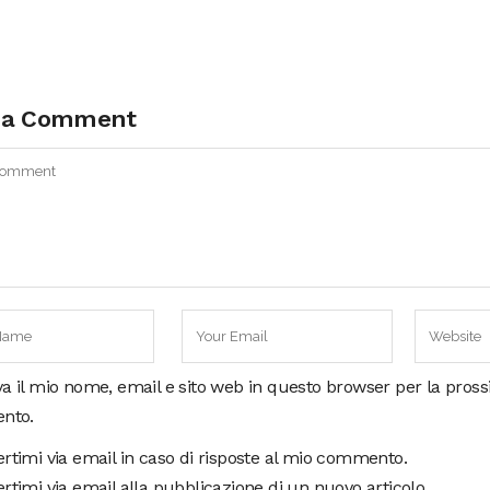
 a Comment
va il mio nome, email e sito web in questo browser per la pros
nto.
ertimi via email in caso di risposte al mio commento.
rtimi via email alla pubblicazione di un nuovo articolo.