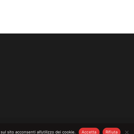
CY
–
COOKIE POLICY
l sito acconsenti all’utilizzo dei cookie.
Accetta
Rifiuta