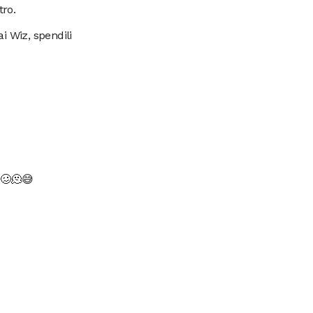
tro.
ai Wiz, spendili
-🥴🫠😅