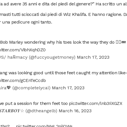
 ad avere 35 anni e dita dei piedi del genere?” Ha scritto un al
masti tutti scioccati dai piedi di Wiz Khalifa. E hanno ragione. D
 una pedicure ogni tanto.
Bob Marley wondering why his toes look the way they do 🤷‍♀️💤
twitter.com/VibhXqhDZ0
S/ ha℞macy (@fuccyougetmoney)
March 17, 2023
ang was looking good until those feet caught my attention like
twitter.com/gCEnTeCcdb
ira💖 (@completelycai)
March 17, 2023
e put a session for them feet too
pic.twitter.com/lnb3IiXGZX
𝑻𝑨𝑹𝑩𝑶𝒀☆ (@dtheangelb)
March 16, 2023
 tho? …
pic.twitter.com/MgL2nilQWs