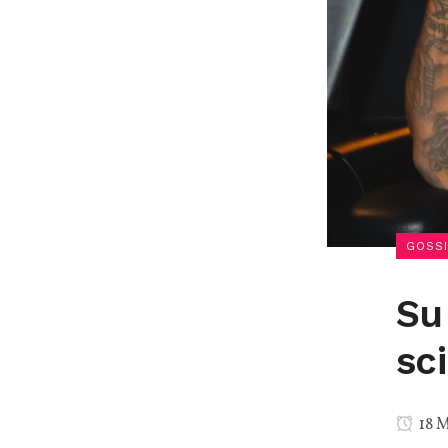
GOSSI
Su
sci
18 