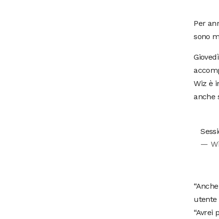
Per ann
sono me
Giovedì
accompa
Wiz è i
anche s
Sess
— Wi
“Anche 
utente 
“Avrei 