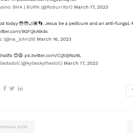
sino: BHA | BURN (@Roburrito1)
March 17, 2023
d today 😳😳🦶🏾👣. Jesus be a pedicure and an anti-fungal. 
twitter.com/BGFQkAtkds
c (@na_john29)
March 16, 2023
halifa 😍😩
pic.twitter.com/CQtdjRsz8L
liedadoll (@kylieskythedoll)
March 17, 2023
revious post