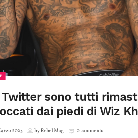
P
 Twitter sono tutti rimast
occati dai piedi di Wiz Kh
Marzo 2023
by
Rebel Mag
0 comments