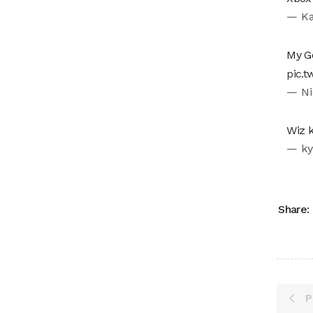
— Ka
My Go
pic.
— Ni
Wiz k
— ky
Share:
P