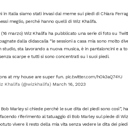
i in Italia siamo stati invasi dai meme sui piedi di Chiara Ferra
ssi meglio, perché hanno quelli di Wiz Khalifa.
 (16 marzo) Wiz Khalifa ha pubblicato una serie di foto su Twit
gnate dalla didascalia “le sessioni a casa mia sono molto dive
n studio, sta lavorando a nuova musica, è in pantaloncini e a t
enza scarpe e tutti si sono concentrati su i suoi piedi.
ions at my house are super fun.
pic.twitter.com/hOk3aQ74YJ
z Khalifa (@wizkhalifa)
March 16, 2023
Bob Marley si chiede perché le sue dita dei piedi sono così”, h
facendo riferimento al tatuaggio di Bob Marley sul piede di Wiz
potuto vivere il resto della mia vita senza vedere le dita dei piedi