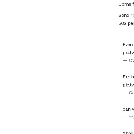
Come fa
Sono ri
50$ per
Even 
pic.
— CV
Errth
pic.
— Ca
can w
— ☆
Xbox