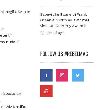
gni, negli USA non
Sapevi che il cane di Frank
Ocean è l’unico ad aver mai
vinto un Grammy Award?
ter
2 mesi ago
rtenti”.
orso nudo. È
FOLLOW US #REBELMAG
a risposto un
.
 di Wiz Khalifa.