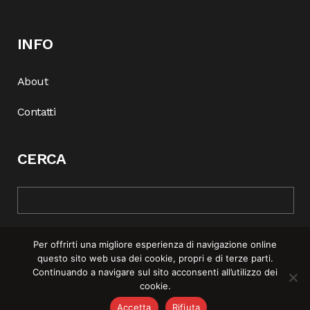
INFO
About
Contatti
CERCA
Per offrirti una migliore esperienza di navigazione online
questo sito web usa dei cookie, propri e di terze parti.
Continuando a navigare sul sito acconsenti all’utilizzo dei
cookie.
© COPYRIGHT 2025 | REBEL MAG —
PRIVACY POLICY
–
COOKIE
Accetta
Rifiuta
POLICY