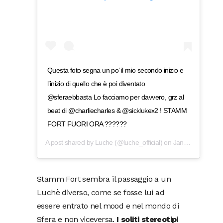
Questa foto segna un po’ il mio secondo inizio e
l’inizio di quello che è poi diventato
@sferaebbasta Lo facciamo per davvero, grz al
beat di @charliecharles & @sicklukex2 ! STAMM
FORT FUORI ORA ??????
A post shared by
Luche
(@luche_official) on
Jan 17, 2019 at 3:04pm PST
Stamm Fort sembra il passaggio a un
Luchè diverso, come se fosse lui ad
essere entrato nel mood e nel mondo di
Sfera e non viceversa.
I soliti stereotipi