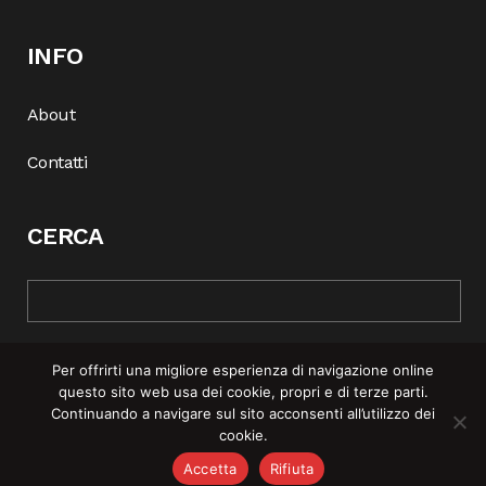
INFO
About
Contatti
CERCA
Per offrirti una migliore esperienza di navigazione online
questo sito web usa dei cookie, propri e di terze parti.
Continuando a navigare sul sito acconsenti all’utilizzo dei
cookie.
© COPYRIGHT 2025 | REBEL MAG —
PRIVACY POLICY
–
COOKIE
Accetta
Rifiuta
POLICY