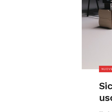
NUOVE
Si
us