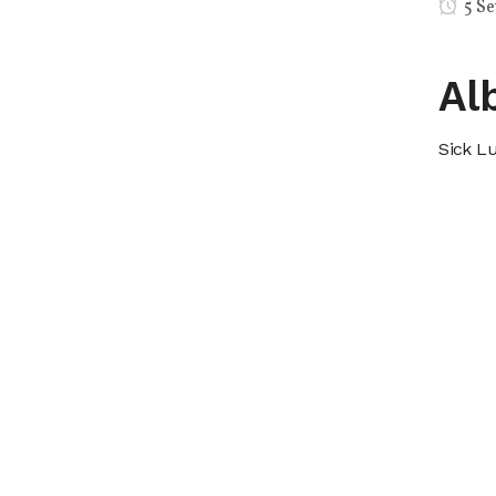
5 Se
Al
Sick L