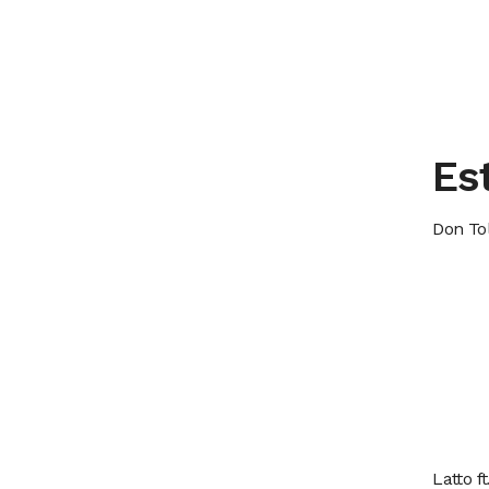
Es
Don Tol
Latto ft