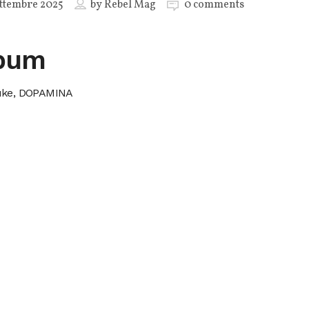
ttembre 2025
by
Rebel Mag
0 comments
bum
uke, DOPAMINA