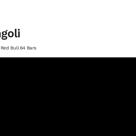
goli
 Red Bull 64 Bars