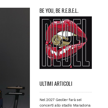
BE YOU, BE R.E.B.E.L.
ULTIMI ARTICOLI
Nel 2027 Geolier farà sei
concerti allo stadio Maradona