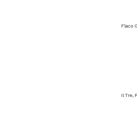
Flaco 
Il Tre,