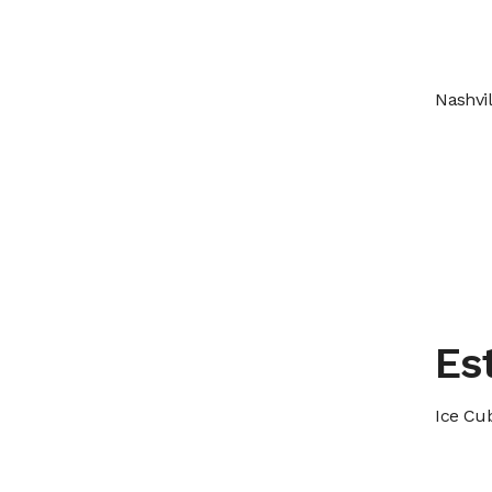
Nashvi
Es
Ice Cu