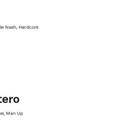
lle Nash, Hardcore
tero
be, Man Up