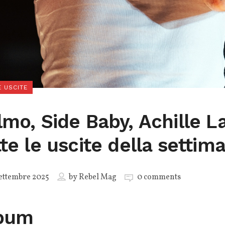
 USCITE
lmo, Side Baby, Achille L
tte le uscite della settim
ettembre 2025
by
Rebel Mag
0 comments
bum