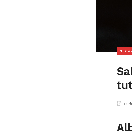
NUOVE
Sa
tu
12 S
Al