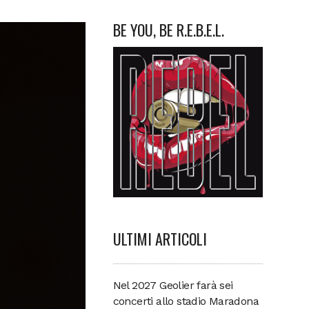
BE YOU, BE R.E.B.E.L.
ULTIMI ARTICOLI
Nel 2027 Geolier farà sei
concerti allo stadio Maradona