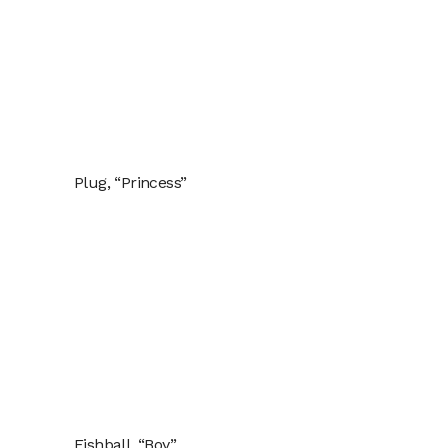
Plug, “Princess”
Fishball, “Boy”