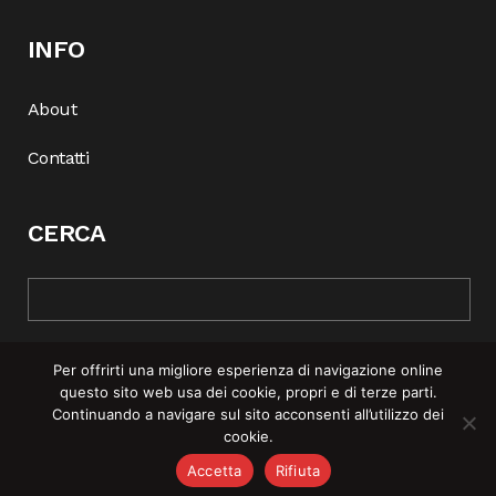
INFO
About
Contatti
CERCA
Per offrirti una migliore esperienza di navigazione online
questo sito web usa dei cookie, propri e di terze parti.
Continuando a navigare sul sito acconsenti all’utilizzo dei
cookie.
© COPYRIGHT 2025 | REBEL MAG —
PRIVACY POLICY
–
COOKIE
Accetta
Rifiuta
POLICY