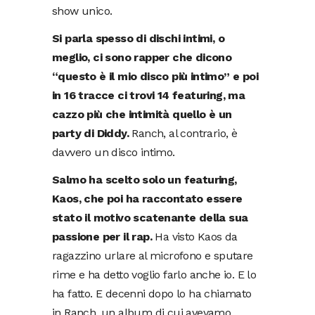
show unico.
Si parla spesso di dischi intimi, o
meglio, ci sono rapper che dicono
“questo è il mio disco più intimo” e poi
in 16 tracce ci trovi 14 featuring, ma
cazzo più che intimità quello è un
party di Diddy.
Ranch, al contrario, è
davvero un disco intimo.
Salmo ha scelto solo un featuring,
Kaos, che poi ha raccontato essere
stato il motivo scatenante della sua
passione per il rap.
Ha visto Kaos da
ragazzino urlare al microfono e sputare
rime e ha detto voglio farlo anche io. E lo
ha fatto. E decenni dopo lo ha chiamato
in Ranch, un album di cui avevamo