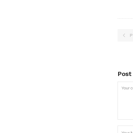
P
Post