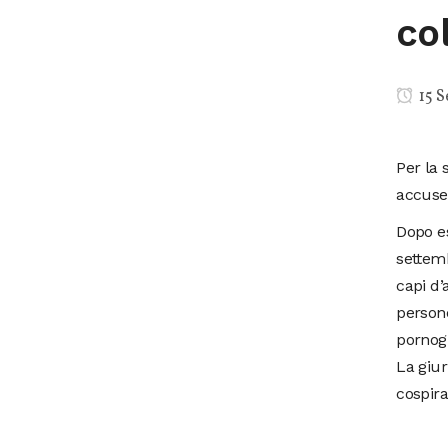
co
15 S
Per la 
accuse 
Dopo es
settemb
capi d’
persone
pornogr
La giur
cospira