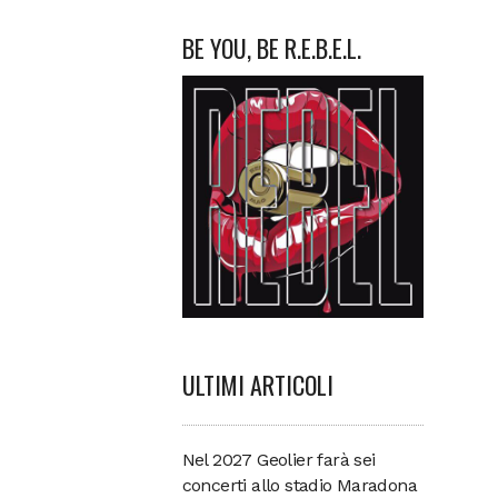
BE YOU, BE R.E.B.E.L.
ULTIMI ARTICOLI
Nel 2027 Geolier farà sei
concerti allo stadio Maradona