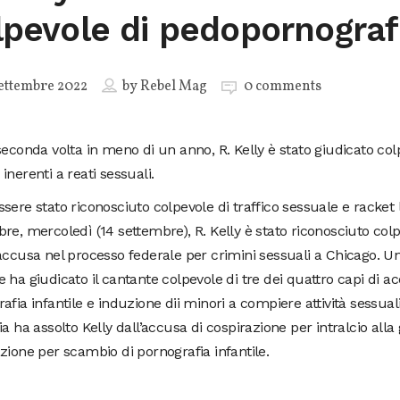
lpevole di pedopornograf
ettembre 2022
by
Rebel Mag
0 comments
seconda volta in meno di un anno, R. Kelly è stato giudicato col
inerenti a reati sessuali.
sere stato riconosciuto colpevole di traffico sessuale e racket 
re, mercoledì (14 settembre), R. Kelly è stato riconosciuto colpe
accusa nel processo federale per crimini sessuali a Chicago. Un
 ha giudicato il cantante colpevole di tre dei quattro capi di a
afia infantile e induzione dii minori a compiere attività sessuali
ia ha assolto Kelly dall’accusa di cospirazione per intralcio alla 
zione per scambio di pornografia infantile.