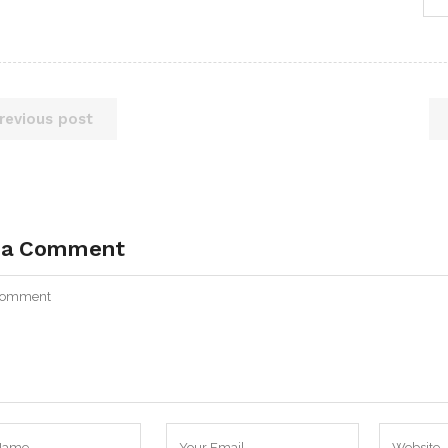
revious post
 a Comment