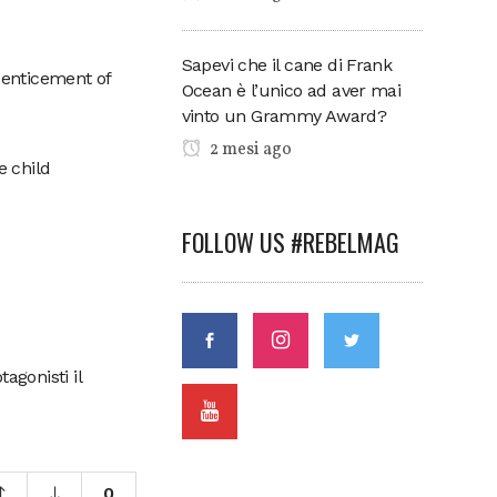
Sapevi che il cane di Frank
 "enticement of
Ocean è l’unico ad aver mai
vinto un Grammy Award?
2 mesi ago
e child
FOLLOW US #REBELMAG
agonisti il
0