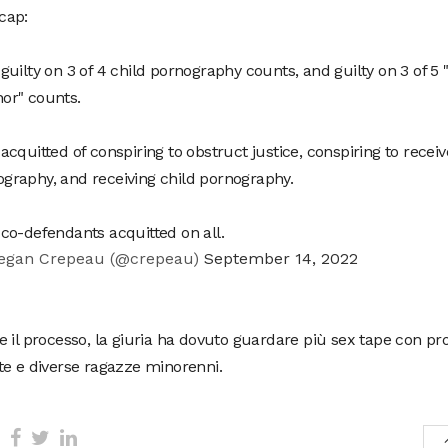
cap:
 guilty on 3 of 4 child pornography counts, and guilty on 3 of 5
or" counts.
 acquitted of conspiring to obstruct justice, conspiring to receiv
graphy, and receiving child pornography.
 co-defendants acquitted on all.
gan Crepeau (@crepeau)
September 14, 2022
 il processo, la giuria ha dovuto guardare più sex tape con prot
te e diverse ragazze minorenni.