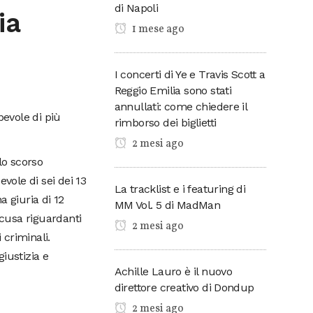
di Napoli
ia
1 mese ago
I concerti di Ye e Travis Scott a
Reggio Emilia sono stati
annullati: come chiedere il
pevole di più
rimborso dei biglietti
2 mesi ago
lo scorso
vole di sei dei 13
La tracklist e i featuring di
a giuria di 12
MM Vol. 5 di MadMan
ccusa riguardanti
2 mesi ago
 criminali.
giustizia e
Achille Lauro è il nuovo
direttore creativo di Dondup
2 mesi ago