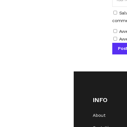
Sal
comme
Avv
Avve
INFO
About