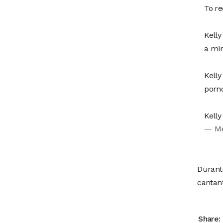
To re
Kelly
a min
Kelly
porno
Kelly
— Me
Durante
cantan
Share: