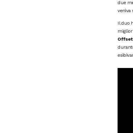
due mem
veniva 
Il duo 
miglio
Offset
durante
esibiva