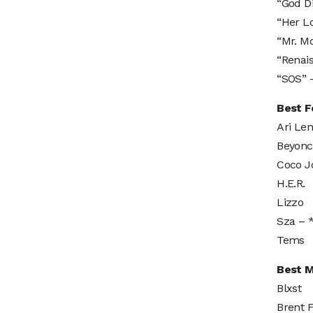
“God D
“Her L
“Mr. M
“Renai
“SOS” 
Best F
Ari Le
Beyonc
Coco J
H.E.R.
Lizzo
Sza –
Tems
Best M
Blxst
Brent F