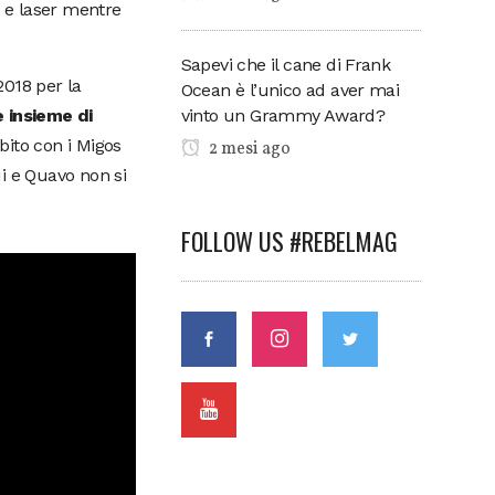
o e laser mentre
Sapevi che il cane di Frank
2018 per la
Ocean è l’unico ad aver mai
vinto un Grammy Award?
e insieme di
ibito con i Migos
2 mesi ago
ui e Quavo non si
FOLLOW US #REBELMAG