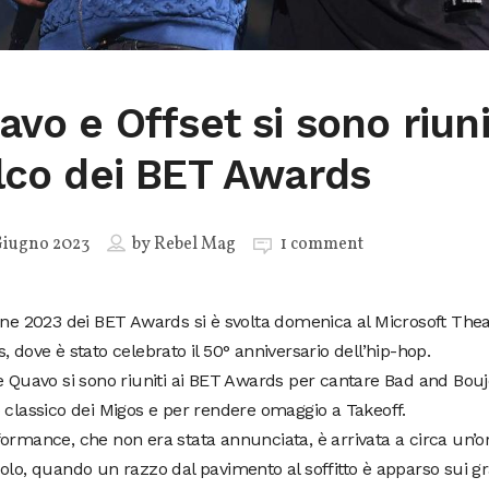
avo e Offset si sono riuni
lco dei BET Awards
Giugno 2023
by
Rebel Mag
1 comment
one 2023 dei BET Awards si è svolta domenica al Microsoft Thea
, dove è stato celebrato il 50° anniversario dell’hip-hop.
e Quavo si sono riuniti ai BET Awards per cantare Bad and Bouj
 classico dei Migos e per rendere omaggio a Takeoff.
ormance, che non era stata annunciata, è arrivata a circa un’ora
olo, quando un razzo dal pavimento al soffitto è apparso sui gr