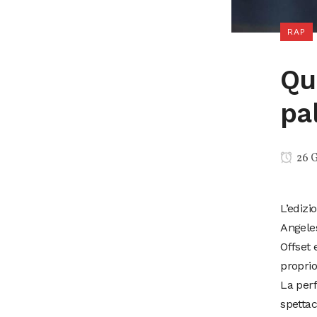
RAP
Qu
pa
26 
L’edizi
Angeles
Offset 
proprio
La perf
spettac