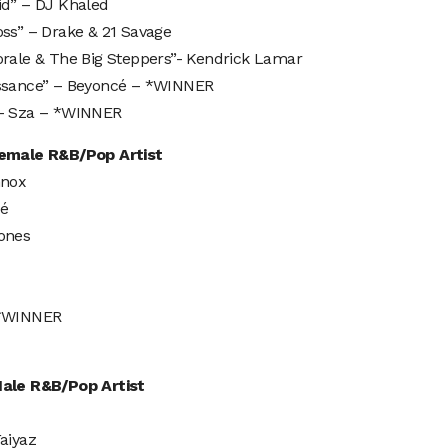
id” – DJ Khaled
oss” – Drake & 21 Savage
orale & The Big Steppers”- Kendrick Lamar
ssance” – Beyoncé – *WINNER
– Sza – *WINNER
emale R&B/Pop Artist
nnox
é
ones
 *WINNER
ale R&B/Pop Artist
aiyaz