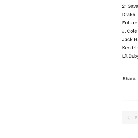
21 Sav
Drake
Future
J. Cole
Jack H
Kendri
Lil Bab
Share:
P