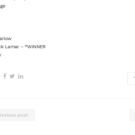
age
arlow
ck Lamar – *WINNER
y
revious post