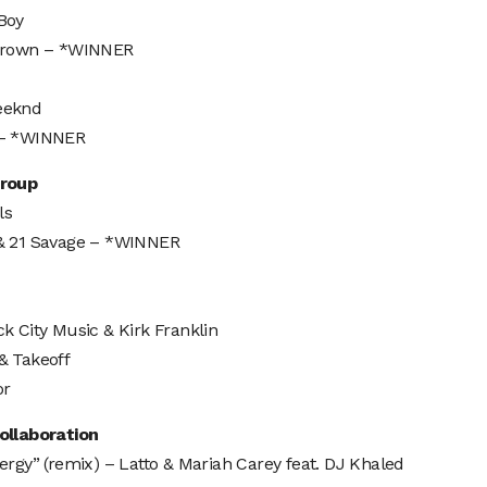
Boy
Brown – *WINNER
eeknd
 – *WINNER
roup
ls
& 21 Savage – *WINNER
k City Music & Kirk Franklin
& Takeoff
r
ollaboration
ergy” (remix) – Latto & Mariah Carey feat. DJ Khaled