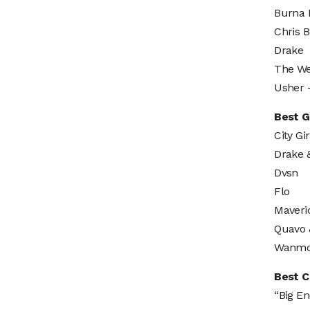
Burna 
Chris 
Drake
The W
Usher
Best G
City Gir
Drake 
Dvsn
Flo
Maveric
Quavo 
Wanmo
Best C
“Big En