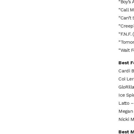
“Boy’s 
“Call M
“Can’t 
“Creep
“F.N.F.
“Tomorr
“Wait 
Best F
Cardi 
Coi Le
GloRill
Ice Spi
Latto 
Megan 
Nicki M
Best M