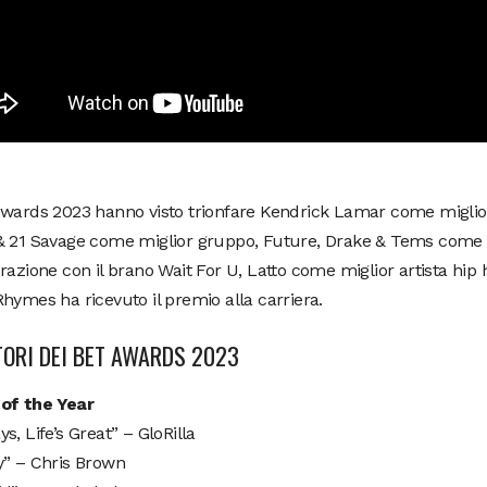
wards 2023 hanno visto trionfare Kendrick Lamar come miglior 
& 21 Savage come miglior gruppo, Future, Drake & Tems come 
razione con il brano Wait For U, Latto come miglior artista hip
hymes ha ricevuto il premio alla carriera.
TORI DEI BET AWARDS 2023
of the Year
s, Life’s Great” – GloRilla
y” – Chris Brown