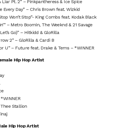
A Liar Pt. 2” – Pinkpantheress & Ice Spice
e Every Day” – Chris Brown feat. Wizkid
Stop Won’t Stop”- King Combs feat. Kodak Black
in’” – Metro Boomin, The Weeknd & 21 Savage
 (Let’s Go)” – Hitkidd & GloRilla
ow 2” – GloRilla & Cardi B
For U” – Future feat. Drake & Tems – *WINNER
emale Hip Hop Artist
B
ray
a
ce
– *WINNER
Thee Stallion
inaj
ale Hip Hop Artist