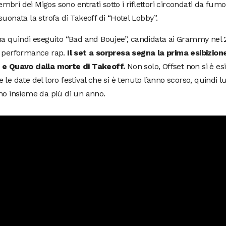
bri dei Migos sono entrati sotto i riflettori circondati da fum
suonata la strofa di Takeoff di “Hotel Lobby”.
ha quindi eseguito “Bad and Boujee”, candidata ai Grammy nel 
r performance rap.
Il set a sorpresa segna la prima esibizion
 e Quavo dalla morte di Takeoff.
Non solo, Offset non si è es
 le date del loro festival che si è tenuto l’anno scorso, quindi l
no insieme da più di un anno.