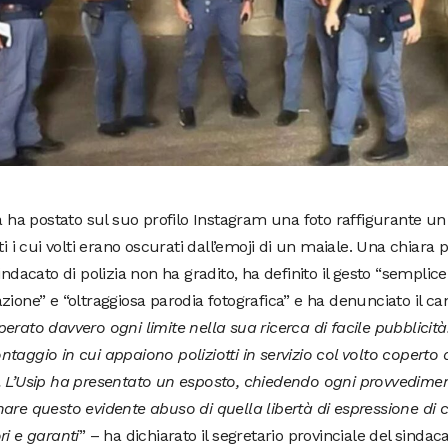
ta ha postato sul suo profilo Instagram una foto raffigurante u
tti i cui volti erano oscurati dall’emoji di un maiale. Una chiar
sindacato di polizia non ha gradito, ha definito il gesto “semplice
zione” e “oltraggiosa parodia fotografica” e ha denunciato il ca
erato davvero ogni limite nella sua ricerca di facile pubblicit
taggio in cui appaiono poliziotti in servizio col volto coperto
 L’Usip ha presentato un esposto, chiedendo ogni provvedimen
are questo evidente abuso di quella libertà di espressione di 
ri e garanti
” – ha dichiarato il segretario provinciale del sindaca