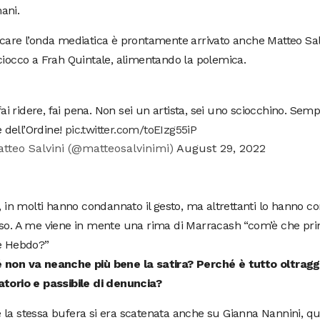
ani.
care l’onda mediatica è prontamente arrivato anche Matteo Sal
ciocco a Frah Quintale, alimentando la polemica.
ai ridere, fai pena. Non sei un artista, sei uno sciocchino. Sem
 dell’Ordine!
pic.twitter.com/toEIzg55iP
tteo Salvini (@matteosalvinimi)
August 29, 2022
o, in molti hanno condannato il gesto, ma altrettanti lo hanno 
iso. A me viene in mente una rima di Marracash “com’è che pr
ie Hebdo?”
 non va neanche più bene la satira? Perché è tutto oltragg
atorio e passibile di denuncia?
 la stessa bufera si era scatenata anche su Gianna Nannini, q