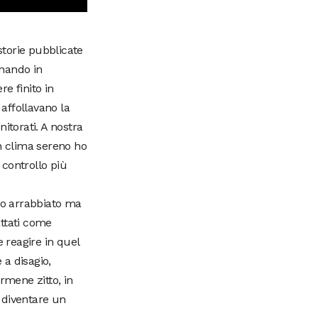
storie pubblicate
rnando in
e finito in
 affollavano la
torati. A nostra
un clima sereno ho
 controllo più
lto arrabbiato ma
attati come
e reagire in quel
a disagio,
rmene zitto, in
 diventare un