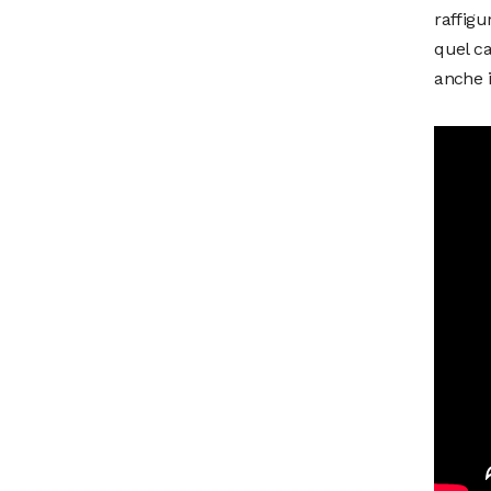
raffigur
quel ca
anche i