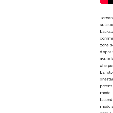
Tornand
sul suo
backsta
commiss
zone d
disposi
avuto l
che per
La foto
onestam
potenzi
modo. L
facendo
modo st