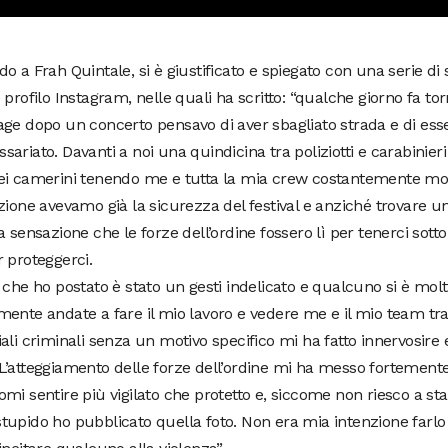
o a Frah Quintale, si è giustificato e spiegato con una serie di 
 profilo Instagram, nelle quali ha scritto: “qualche giorno fa to
ge dopo un concerto pensavo di aver sbagliato strada e di esser
ariato. Davanti a noi una quindicina tra poliziotti e carabinieri
ei camerini tenendo me e tutta la mia crew costantemente moni
zione avevamo già la sicurezza del festival e anziché trovare 
a sensazione che le forze dell’ordine fossero lì per tenerci sotto
 proteggerci.
 che ho postato è stato un gesti indelicato e qualcuno si è mo
ente andate a fare il mio lavoro e vedere me e il mio team tr
ali criminali senza un motivo specifico mi ha fatto innervosire 
’atteggiamento delle forze dell’ordine mi ha messo fortemente 
mi sentire più vigilato che protetto e, siccome non riesco a sta
upido ho pubblicato quella foto. Non era mia intenzione farlo