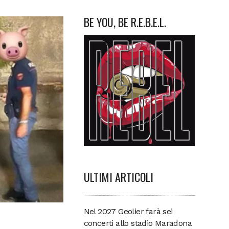
BE YOU, BE R.E.B.E.L.
ULTIMI ARTICOLI
Nel 2027 Geolier farà sei
concerti allo stadio Maradona