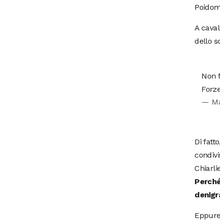
Poidom
A caval
dello s
Non f
Forze
— Ma
Di fatt
condiv
Chiarl
Perché
denigr
Eppure