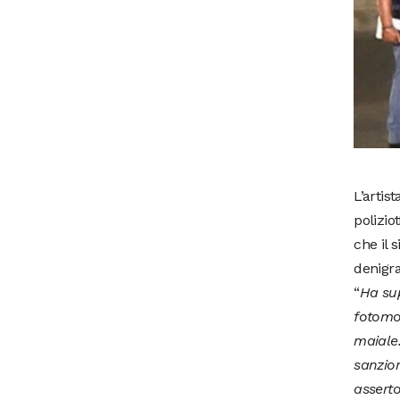
L’artis
polizio
che il 
denigra
“
Ha sup
fotomon
maiale.
sanzion
asserto