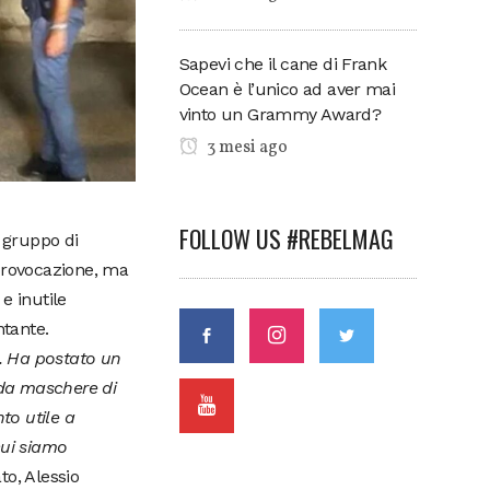
Sapevi che il cane di Frank
Ocean è l’unico ad aver mai
vinto un Grammy Award?
3 mesi ago
FOLLOW US #REBELMAG
n gruppo di
a provocazione, ma
 e inutile
ntante.
à. Ha postato un
 da maschere di
to utile a
cui siamo
to, Alessio