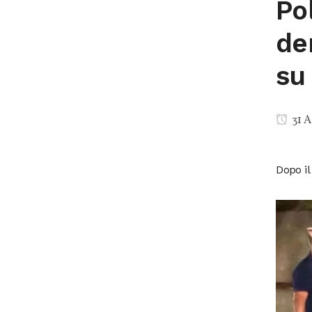
Pol
de
su
31 A
Dopo il