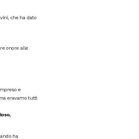
vini, che ha dato
pre onore alle
compreso e
ima eravamo tutti
ioso,
uando ha