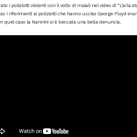
ato i poliziotti violenti con il volto di maiali nel video di “L’aria s
so i riferimenti ai poliziotti che hanno ucciso George Floyd era
n quel caso la Nannini si è beccata una bella denuncia.