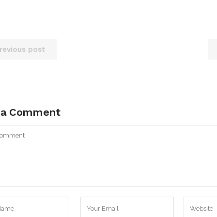
revious post
 a Comment