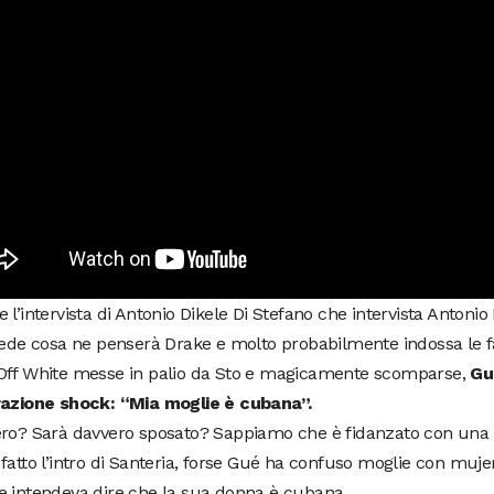
 l’intervista di Antonio Dikele Di Stefano che intervista Antonio
iede cosa ne penserà Drake e molto probabilmente indossa le 
Off White messe in palio da Sto e magicamente scomparse,
Gu
razione shock: “Mia moglie è cubana”.
ero? Sarà davvero sposato? Sappiamo che è fidanzato con una 
fatto l’intro di Santeria, forse Gué ha confuso moglie con mujer
e intendeva dire che la sua donna è cubana.