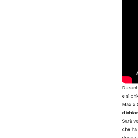
Durante
e si ch
Max x 
dichia
Sarà v
che ha 
donna 