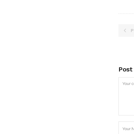
P
Post