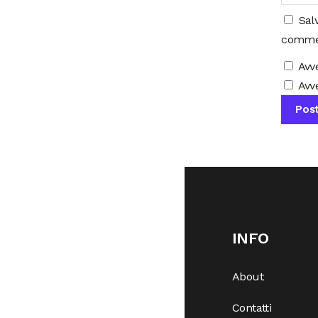
Sal
comme
Avv
Avve
INFO
About
Contatti