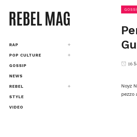
GOSSI
Pe
Gu
RAP
POP CULTURE
16 S
GOSSIP
NEWS
Noyz N
REBEL
pezzo a
STYLE
VIDEO