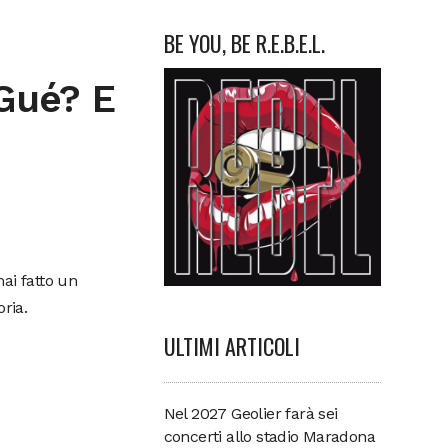
BE YOU, BE R.E.B.E.L.
 Gué? E
ai fatto un
ria.
ULTIMI ARTICOLI
Nel 2027 Geolier farà sei
concerti allo stadio Maradona