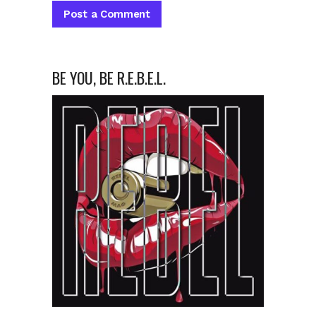
BE YOU, BE R.E.B.E.L.