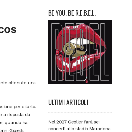
BE YOU, BE R.E.B.E.L.
cos
ente ottenuto una
ULTIMI ARTICOLI
ione per citarlo.
una risposta da
Nel 2027 Geolier farà sei
te, quando ha
concerti allo stadio Maradona
nni Gioielli,