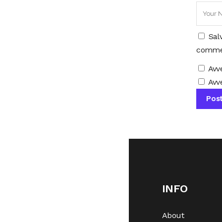
Sal
comme
Avv
Avve
INFO
About