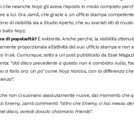
o che neanche Noyz gli aveva risposto in modo completo perché
re a lui. Ora Jamil, che grazie a un ufficio stampa competente
mo di visibilità sia a Studio Aperto, che su svariati siti di musi
in ballo Noyz.
a di popolarità?
È evidente. Anche perché, la visibilità ottenu
amente proporzionale all’attività del suo ufficio stampa e non a
co in sé. Comunque, sotto a un post pubblicato da Esse Magazi
nta:
“dal disco precedente a questo non è cambiato nulla, fa
o a farlo ora. Un po’ come Noyz Narcos, con la differenza che l
ienza
“.
 che non ci suonano assolutamente nuove, dal momento che 
cò Enemy, Jamil co
mmentò “altro che Enemy, ci hai messo dent
el disco, avresti dovuto chiamarlo Friends
“.