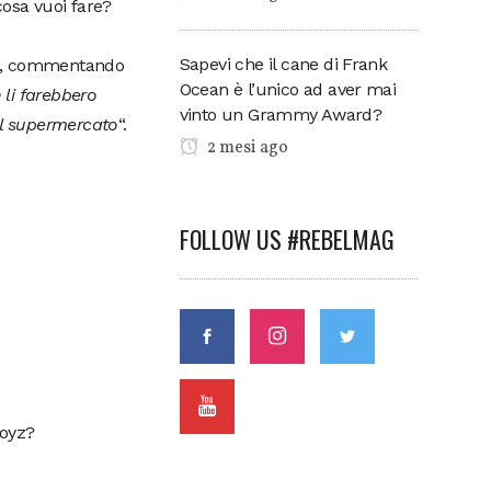
 cosa vuoi fare?
Sapevi che il cane di Frank
ies, commentando
Ocean è l’unico ad aver mai
 li farebbero
vinto un Grammy Award?
al supermercato
“.
2 mesi ago
FOLLOW US #REBELMAG
Noyz?