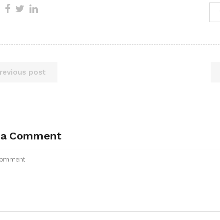
revious post
 a Comment