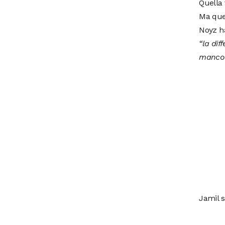
Quella 
Ma ques
Noyz ha
“la dif
manco s
Jamil s