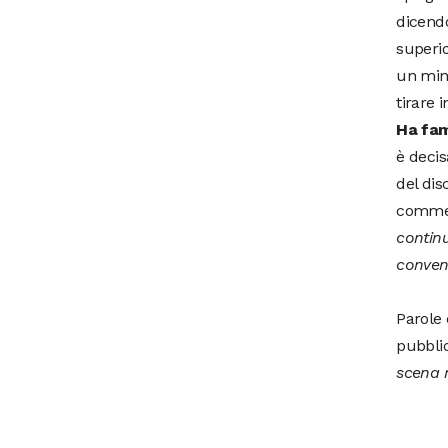
dicend
superio
un mini
tirare 
Ha fam
è decis
del dis
comme
continu
conven
Parole
pubbli
scena n