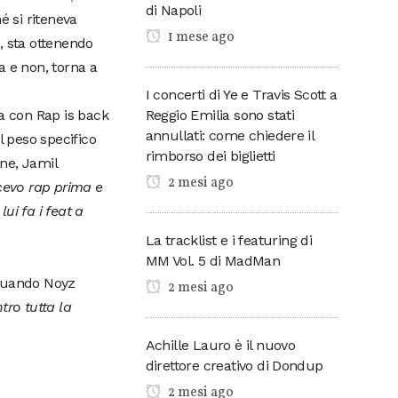
di Napoli
 si riteneva
1 mese ago
, sta ottenendo
ca e non, torna a
I concerti di Ye e Travis Scott a
Reggio Emilia sono stati
ta con Rap is back
annullati: come chiedere il
l peso specifico
rimborso dei biglietti
ne, Jamil
2 mesi ago
cevo rap prima e
ui fa i feat a
La tracklist e i featuring di
MM Vol. 5 di MadMan
quando Noyz
2 mesi ago
ro tutta la
Achille Lauro è il nuovo
direttore creativo di Dondup
2 mesi ago