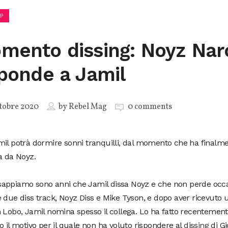
P
mento dissing: Noyz Nar
sponde a Jamil
tobre 2020
by
Rebel Mag
0 comments
mil potrà dormire sonni tranquilli, dal momento che ha finalm
a da Noyz.
appiamo sono anni che Jamil dissa Noyz e che non perde occas
 due diss track, Noyz Diss e Mike Tyson, e dopo aver ricevuto 
 Lobo, Jamil nomina spesso il collega. Lo ha fatto recentemen
o il motivo per il quale non ha voluto rispondere al
dissing
di Gio