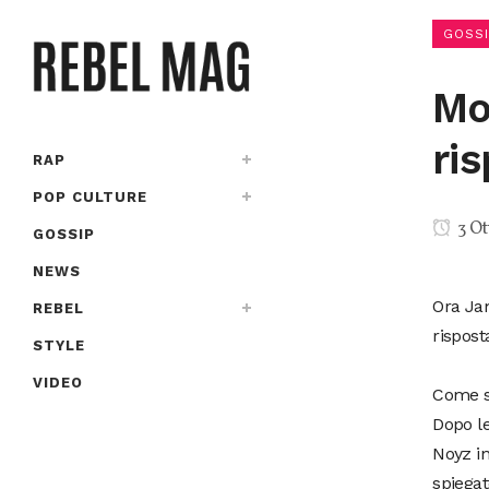
GOSSI
Mo
ri
RAP
POP CULTURE
3 Ot
GOSSIP
NEWS
Ora Ja
REBEL
rispost
STYLE
VIDEO
Come s
Dopo le
Noyz in
spiegat