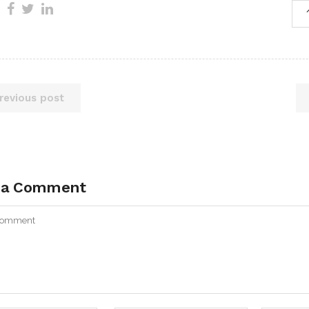
revious post
 a Comment