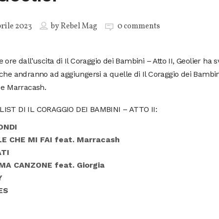
rile 2023
by
Rebel Mag
0 comments
 ore dall’uscita di Il Coraggio dei Bambini – Atto II, Geolier ha s
che andranno ad aggiungersi a quelle di Il Coraggio dei Bambini.
 e Marracash.
IST DI IL CORAGGIO DEI BAMBINI – ATTO II:
ONDI
E CHE MI FAI feat.
Marracash
TI
IMA CANZONE feat.
Giorgia
Y
ES