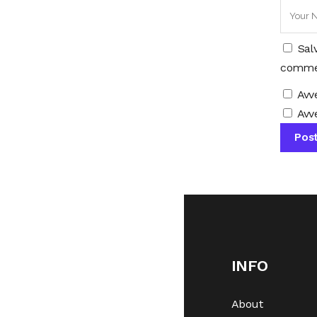
Sal
comme
Avv
Avve
INFO
About