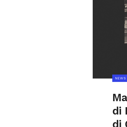
NEWS
Ma
di 
di