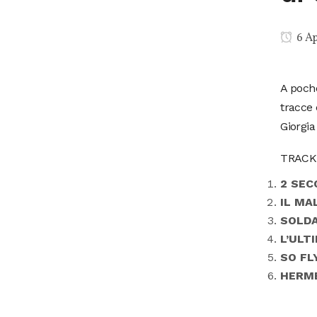
6 Ap
A poche
tracce 
Giorgia
TRACKL
2 SEC
IL MAL
SOLDA
L’ULT
SO FL
HERM