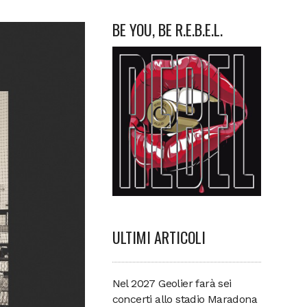
BE YOU, BE R.E.B.E.L.
ULTIMI ARTICOLI
Nel 2027 Geolier farà sei
concerti allo stadio Maradona