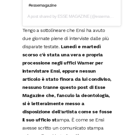
#essemagazine
A post shared by
ESSE MAGAZINE
(@essemagazine) on
Feb
Tengo a sottolineare che Ensi ha avuto
due giornate piene di interviste dalle più
disparate testate.
Lunedì e martedì
scorso c’è stata una vera e propria
processione negli uffici Warner per
intervistare Ensi, eppure nessun
articolo è stato finora da lui condiviso,
nessuno tranne questo post di Esse
Magazine che, fanculo la deontologia,
si è letteralmente messo a
disposizione dell’artista come se fosse
il suo ufficio st
ampa. È come se Ensi
avesse scritto un comunicato stampa