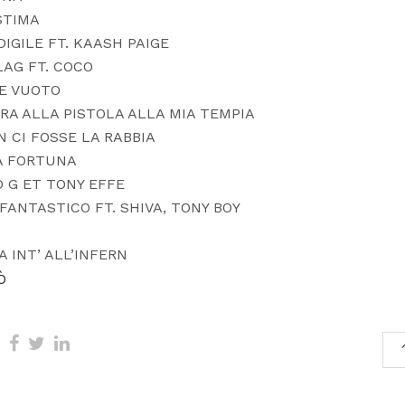
STIMA
DIGILE FT. KAASH PAIGE
LAG FT. COCO
E VUOTO
RA ALLA PISTOLA ALLA MIA TEMPIA
N CI FOSSE LA RABBIA
A FORTUNA
 G ET TONY EFFE
FANTASTICO FT. SHIVA, TONY BOY
A INT’ ALL’INFERN
Ò