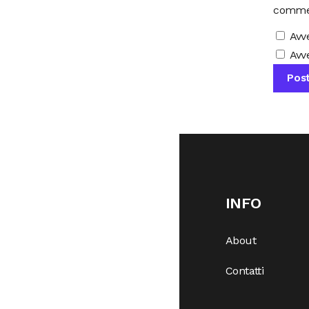
comme
Avv
Avve
INFO
About
Contatti