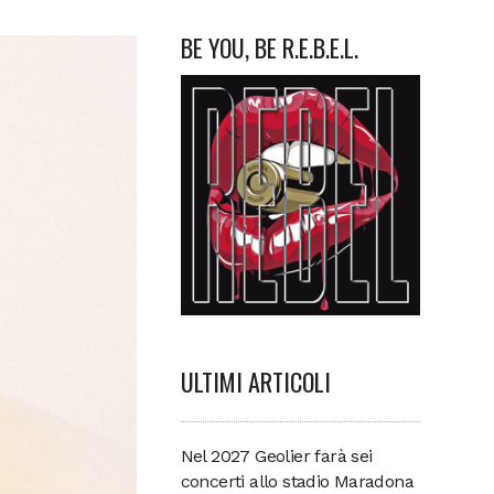
BE YOU, BE R.E.B.E.L.
ULTIMI ARTICOLI
Nel 2027 Geolier farà sei
concerti allo stadio Maradona