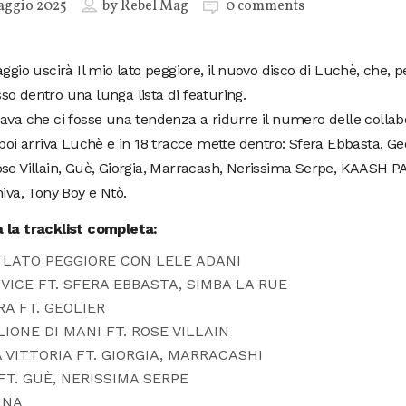
aggio 2025
by
Rebel Mag
0 comments
aggio uscirà Il mio lato peggiore, il nuovo disco di Luchè, che, p
o dentro una lunga lista di featuring.
ava che ci fosse una tendenza a ridurre il numero delle collab
 poi arriva Luchè e in 18 tracce mette dentro: Sfera Ebbasta, Ge
se Villain, Guè, Giorgia, Marracash, Nerissima Serpe, KAASH P
hiva, Tony Boy e Ntò.
 la tracklist completa:
O LATO PEGGIORE CON LELE ADANI
 VICE FT. SFERA EBBASTA, SIMBA LA RUE
RA FT. GEOLIER
LIONE DI MANI FT. ROSE VILLAIN
A VITTORIA FT. GIORGIA, MARRACASHI
 FT. GUÈ, NERISSIMA SERPE
UNA