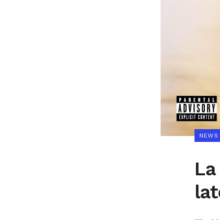
NEWS
La 
la