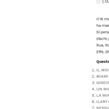
5 M
Il 16 m
ha mess
Si pens
dischi,
Rue, Ro
Effe, S
Questa
IL MI
MIAMI
GINEV
UN MI
LA MI
ILARY
NESS