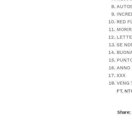
AUTO
INCRE
RED F
MORIR
LETTE
SE NO
BUON
PUNTO
ANNO 
XXX
VENG ‘
FT. NT
Share: