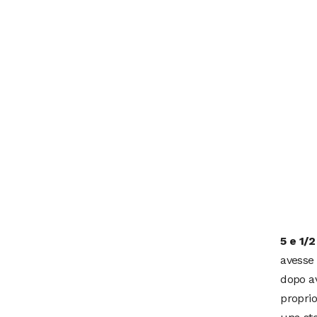
5 e 1/
avesse 
dopo av
proprio