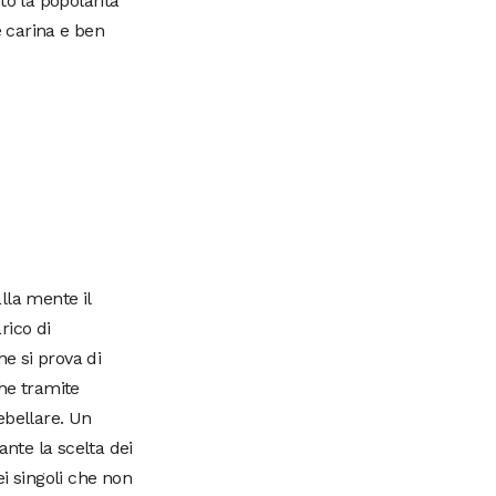
to la popolarità
 carina e ben
lla mente il
rico di
he si prova di
he tramite
debellare. Un
ante la scelta dei
i singoli che non