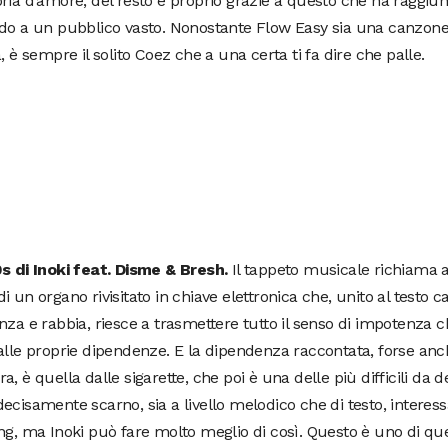
ria d’amore, del resto è proprio grazie a questo che ha raggiun
ndo a un pubblico vasto. Nonostante Flow Easy sia una canzone
a, è sempre il solito Coez che a una certa ti fa dire che palle.
0s di Inoki feat. Disme & Bresh.
Il tappeto musicale richiama a
i un organo rivisitato in chiave elettronica che, unito al testo ca
nza e rabbia, riesce a trasmettere tutto il senso di impotenza c
alle proprie dipendenze. E la dipendenza raccontata, forse anc
a, è quella dalle sigarette, che poi è una delle più difficili da 
ecisamente scarno, sia a livello melodico che di testo, interess
ng, ma Inoki può fare molto meglio di così. Questo è uno di que