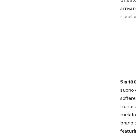
una sto
arriva
riuscit
5 a 10
suono d
soffere
fronte 
metafor
brano d
featuri