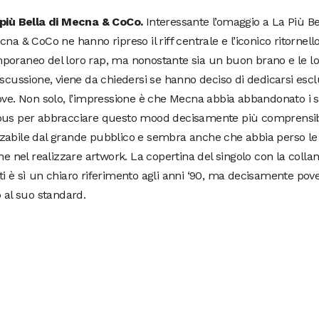
 più Bella di Mecna & CoCo.
Interessante l’omaggio a La Più B
cna & CoCo ne hanno ripreso il riff centrale e l’iconico ritornell
oraneo del loro rap, ma nonostante sia un buon brano e le lor
iscussione, viene da chiedersi se hanno deciso di dedicarsi esc
ove. Non solo, l’impressione è che Mecna abbia abbandonato i su
ous per abbracciare questo mood decisamente più comprensib
zabile dal grande pubblico e sembra anche che abbia perso le 
che nel realizzare artwork. La copertina del singolo con la collan
i è sì un chiaro riferimento agli anni ‘90, ma decisamente pov
o al suo standard.