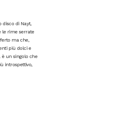
 disco di Nayt,
 le rime serrate
fferto ma che,
nti più dolci e
 è un singolo che
 introspettivo,