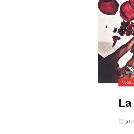
PAGE
La
9 Ot