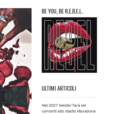
BE YOU, BE R.E.B.E.L.
ULTIMI ARTICOLI
Nel 2027 Geolier farà sei
concerti allo stadio Maradona