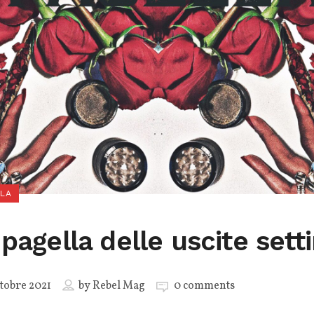
LLA
 pagella delle uscite sett
tobre 2021
by
Rebel Mag
0 comments