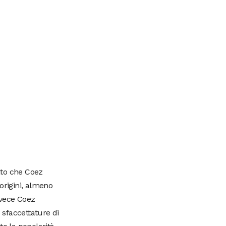
ato che Coez
origini, almeno
nvece Coez
 sfaccettature di