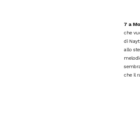
7 a Mo
che vuo
di Nayt
allo st
melodic
sembra
che il 