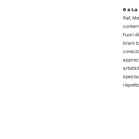
6 a La
Raf, Me
contemp
fuori d
brani l
consci
apprez
artisti
spezzat
rispett