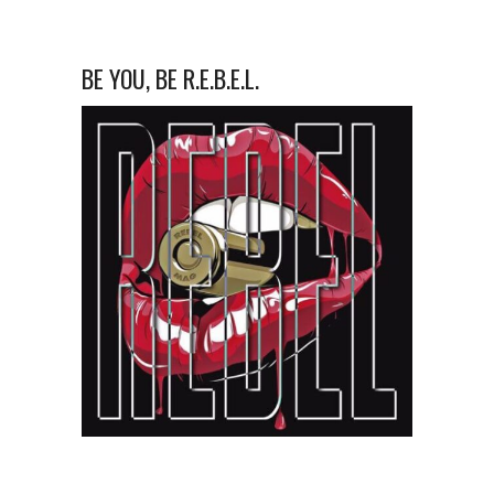
BE YOU, BE R.E.B.E.L.