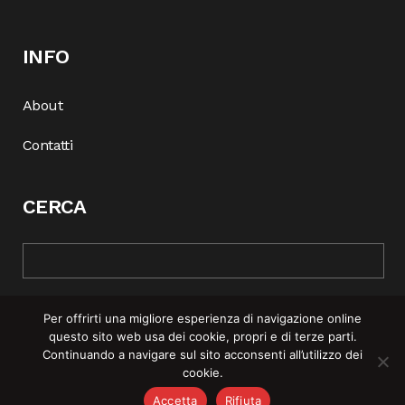
INFO
About
Contatti
CERCA
Per offrirti una migliore esperienza di navigazione online
questo sito web usa dei cookie, propri e di terze parti.
Continuando a navigare sul sito acconsenti all’utilizzo dei
cookie.
© COPYRIGHT 2025 | REBEL MAG —
PRIVACY POLICY
–
COOKIE
Accetta
Rifiuta
POLICY