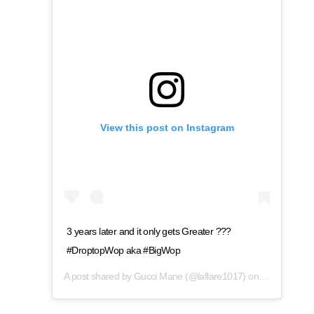
View this post on Instagram
3 years later and it only gets Greater ???
#DroptopWop aka #BigWop
A post shared by
Gucci Mane
(@laflare1017) on
May 26, 201