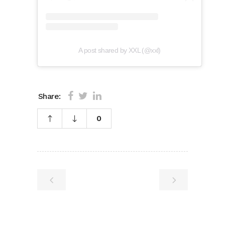
A post shared by XXL (@xxl)
Share:
0