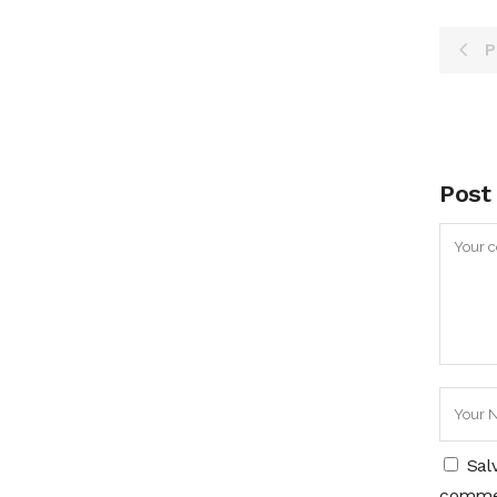
P
Post
Sal
comme