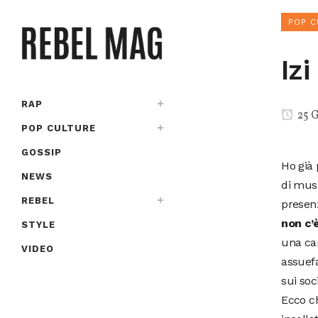
POP C
Izi
RAP
25 
POP CULTURE
GOSSIP
Ho già
NEWS
di musi
REBEL
presen
non c’
STYLE
una car
VIDEO
assuefa
sui soc
Ecco ch