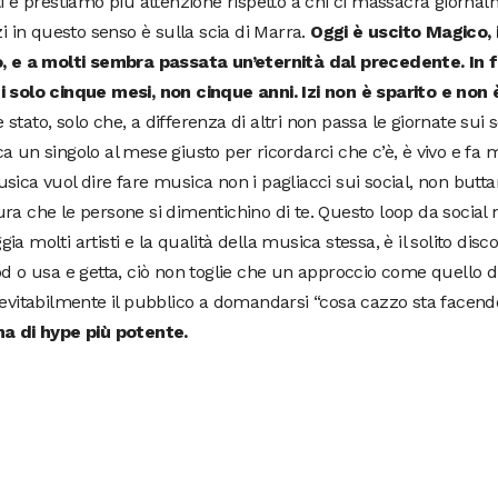
ti e prestiamo più attenzione rispetto a chi ci massacra giorna
Izi in questo senso è sulla scia di Marra.
Oggi è uscito Magico, 
o, e a molti sembra passata un’eternità dal precedente. In
i solo cinque mesi, non cinque anni. Izi non è sparito e non 
stato, solo che, a differenza di altri non passa le giornate sui 
a un singolo al mese giusto per ricordarci che c’è, è vivo e fa
sica vuol dire fare musica non i pagliacci sui social, non butta
ra che le persone si dimentichino di te. Questo loop da social
ia molti artisti e la qualità della musica stessa, è il solito dis
od o usa e getta, ciò non toglie che un approccio come quello di
nevitabilmente il pubblico a domandarsi “cosa cazzo sta facend
ma di hype più potente.