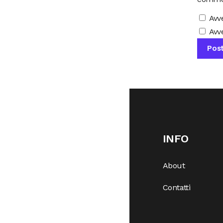
Avv
Avve
INFO
About
Contatti