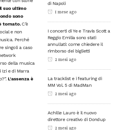
lmente con storie
di Napoli
il suo ultimo
1 mese ago
 fondo sono
è tornato.
C’è
I concerti di Ye e Travis Scott a
social e non
Reggio Emilia sono stati
 musica. Perché
annullati: come chiedere il
re singoli a caso
rimborso dei biglietti
 network
2 mesi ago
corso della musica
 Izi e di Marra
La tracklist e i featuring di
o?”.
L’assenza è
MM Vol. 5 di MadMan
2 mesi ago
Achille Lauro è il nuovo
direttore creativo di Dondup
2 mesi ago