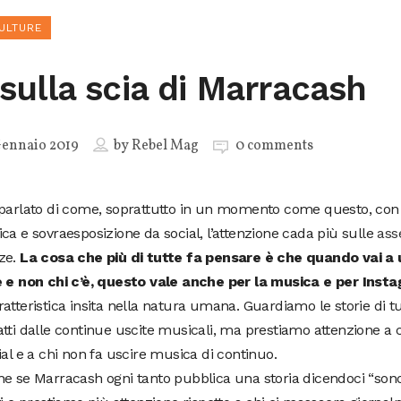
ULTURE
 sulla scia di Marracash
Gennaio 2019
by
Rebel Mag
0 comments
 parlato di come, soprattutto in un momento come questo, con
ca e sovraesposizione da social, l’attenzione cada più sulle
ass
ze.
La cosa che più di tutte fa pensare è che quando vai a u
è e non chi c’è, questo vale anche per la musica e per Inst
atteristica insita nella natura umana. Guardiamo le storie di tu
tti dalle continue uscite musicali, ma prestiamo attenzione a 
ial e a chi non fa uscire musica di continuo.
e se Marracash ogni tanto pubblica una storia dicendoci “sono 