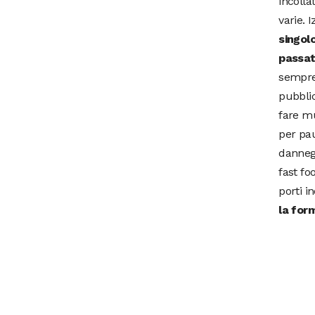
incolla
varie. 
singol
passat
sempre 
pubblic
fare mu
per pau
dannegg
fast fo
porti i
la for