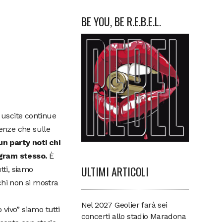
BE YOU, BE R.E.B.E.L.
 uscite continue
enze
che sulle
n party noti chi
agram stesso.
È
ULTIMI ARTICOLI
tti, siamo
chi non si mostra
Nel 2027 Geolier farà sei
vivo” siamo tutti
concerti allo stadio Maradona