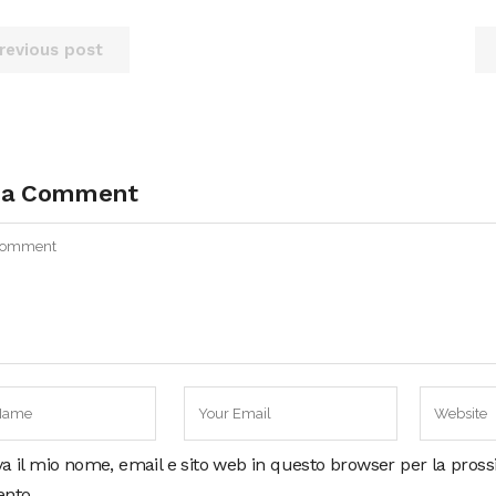
revious post
 a Comment
va il mio nome, email e sito web in questo browser per la pros
nto.