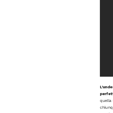
L’unde
perfet
quella 
chiunqu