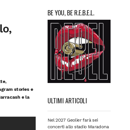
BE YOU, BE R.E.B.E.L.
lo,
tte,
agram stories e
Marracash e la
ULTIMI ARTICOLI
Nel 2027 Geolier farà sei
concerti allo stadio Maradona