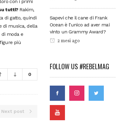
loro con i primi
u tutti?
Rakim,
Sapevi che il cane di Frank
a di gatto, quindi
Ocean è l’unico ad aver mai
 di musica, della
vinto un Grammy Award?
re di moda e
2 mesi ago
figure più
FOLLOW US #REBELMAG
0
Next post