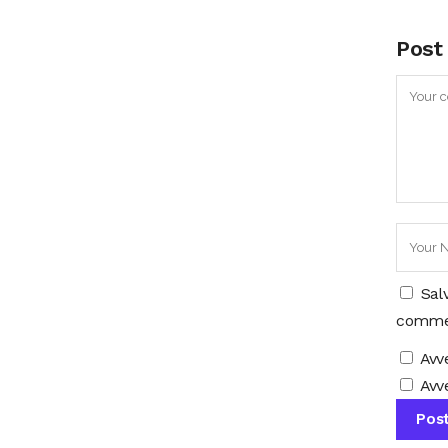
Post
Sal
comme
Avv
Avve