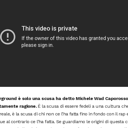
rground è solo una scusa ha detto Michele Wad Caporosso
tamente ragione.
È la scusa di essere fedeli a una cultura ch
reale, è la scusa di chi non ce l’ha fatta fino in fondo con il rap
e al contrario ce l’ha fatta. Se guardiamo le origini di questa c