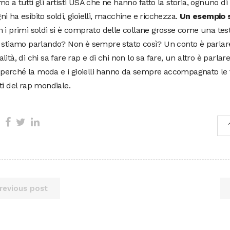
o a tutti gli artisti USA che ne hanno fatto la storia, ognuno di 
i ha esibito soldi, gioielli, macchine e ricchezza.
Un esempio s
 i primi soldi si è comprato delle collane grosse come una test
 stiamo parlando? Non è sempre stato così? Un conto è parlare
lità, di chi sa fare rap e di chi non lo sa fare, un altro è parla
i, perché la moda e i gioielli hanno da sempre accompagnato le 
ti del rap mondiale.
revious post