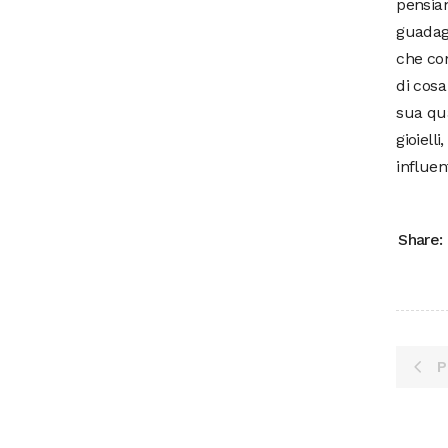
pensiam
guadagn
che con
di cosa
sua qua
gioiell
influen
Share:
P