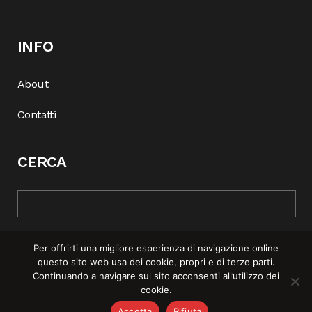
INFO
About
Contatti
CERCA
Per offrirti una migliore esperienza di navigazione online
questo sito web usa dei cookie, propri e di terze parti.
Continuando a navigare sul sito acconsenti all’utilizzo dei
cookie.
© COPYRIGHT 2025 | REBEL MAG —
PRIVACY POLICY
–
COOKIE
Accetta
Rifiuta