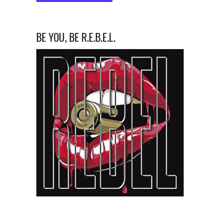
BE YOU, BE R.E.B.E.L.